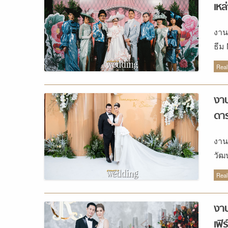
ให้
เหล
GOL
ต้น
งาน
หรื
ธีม
ผ้า
สุด
Real
เป็
ผสม
งาน
สไต
เที
ดาร
การ
งาน
วัฒ
แรม
Real
งาน
เฟิ