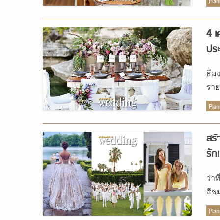
Plan
ถ้า
4 เ
ประ
ธีม
ราย
บรร
Plan
สร้
รัก
ว่า
สีช
ฝาก
Plan