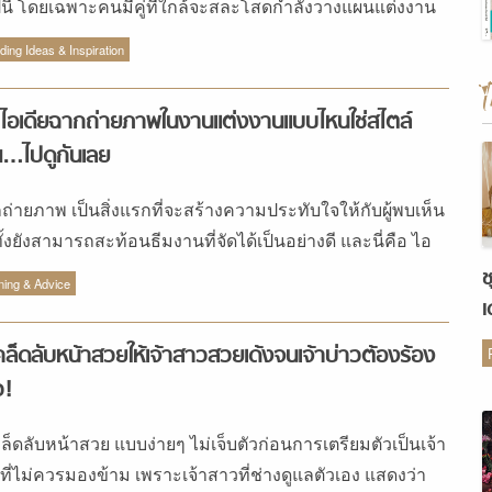
ีนี้ โดยเฉพาะคนมีคู่ที่ใกล้จะสละโสดกำลังวางแผนแต่งงาน
งเตรียมงานกันให้วุ่นเลยใช่ไหมล่ะ ว่าจะจัดงานยังไง แต่ง
ing Ideas & Inspiration
ไหน เชิญแขกกี่คน โน้นนี่นั่นปวดหัวไปหมด วันนี้เรามี TOP 10
DING COLORS ปี 2021 มาฝากคุณๆ ทั้งหลาย เผื่อเอาไว้
ไอเดียฉากถ่ายภาพในงานแต่งงานแบบไหนใช่สไตล์
นตัวช่วย เป็นไอเดียในการจัดงานแต่ง การเลือกธีมสีหรือธีม
…ไปดูกันเลย
แต่งถือเป็นสิ่งสำคัญยังไง? ขอบอกว่ามันเป็นสิ่งที่ควรทำ
ดับแรกเลยล่ะ เพราะมันจะช่วยให้การลำดับงานในเรื่องอื่นๆ
ถ่ายภาพ เป็นสิ่งแรกที่จะสร้างความประทับใจให้กับผู้พบเห็น
ขึ้น เช่น ถ้าคุณเลือกให้งานแต่งงานเป็นธีมสีฟ้า คุณก็จะมี
ั้งยังสามารถสะท้อนธีมงานที่จัดได้เป็นอย่างดี และนี่คือ ไอ
ทางว่าจะออกแบบและตกแต่งงานให้ออกมายังไง รวมถึงการ
ยฉากถ่ายภาพ ที่เราอยากแนะนำ
ช
อกชุดแต่งงาน ชุดเพื่อนเจ้าสาว การ์ดแต่งงาน ฯลฯ แถมยังได้
ning & Advice
เ
ธีมงานให้ไปในทิศทางเดียวกันได้อีกด้วย เอาล่ะ ถึงคิวของคู่
ต
แล้ว ไปเลือกกันเลยว่างานแต่งของคุณจะออกมาในรูปแบบ
คล็ดลับหน้าสวยให้เจ้าสาวสวยเด้งจนเจ้าบ่าวต้องร้อง
 TOP 10 WEDDING COLORS คู่ไหนเตรียมตัวสละโสด ดู
ว!
ว้เป็นตัวอย่างเลย 1.สีเขียว 2.สีม่วงอ่อน 3.สีโมเดิร์นแบล็ค
ชมพูกุหลาบ 5.สีคลาสสิกบลู 6.สีเบอร์รี่พิงก์ 7. สีเหลือง
คล็ดลับหน้าสวย แบบง่ายๆ ไม่เจ็บตัวก่อนการเตรียมตัวเป็นเจ้า
ตาร์ด 8.สีโทน Moody Jewel Tone 9.สีส้มอิฐ 10.สีแดงเบอร์
ที่ไม่ควรมองข้าม เพราะเจ้าสาวที่ช่างดูแลตัวเอง แสดงว่า