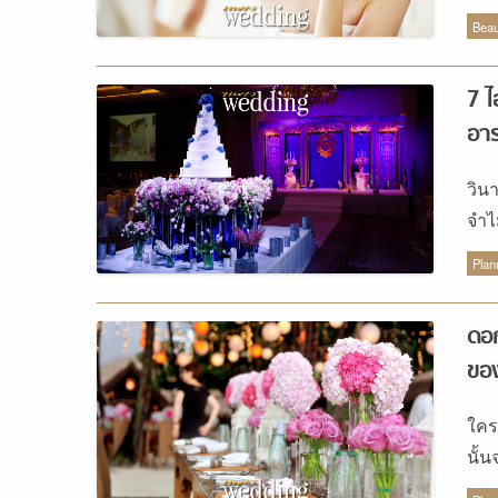
กันด
เธอ
Beau
7 ไ
อา
วิน
จำไ
คู่
Plan
ดอก
ขอ
ใคร
นั้
ดอก