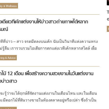
ี้และสีน้ำเงิน ที่มา […]
นั้นสามารถดูแลคนข้างกายได้ดีด้วย
ty & Wellness
อเดียเวทีเค้กแต่งงานให้บ่าวสาวถ่ายภาพได้หลาก
รมณ์
ร
าทีที่บ่าว – สาว จรดมีดลงบนเค้ก นับเป็นวินาทีแห่งความทรง
ม่รู้ลืม เรารวบรวมไอเดียการตกแต่งเวทีเค้กหลากสไตล์ เผื่อ
รักจะนำไปต่อยอดสร้างเวทีเค้กในฝัน
ning & Advice
ไม้ 12 เดือน เพื่อสร้างความสวยงามในวันแต่งงาน
งบ่าวสาว
จะรู้ว่าจะได้ฤกษ์ดีจัดงานแต่งงานในเดือนไหน และในเดือน
นจะมีดอกไม้ที่ฝันวางขายในท้องตลาดอยู่หรือเปล่า ซึ่งถ้าเป็น
ไม้นอกฤดูกาลก็เตรียมตัวไว้เลยว่าดอกไม้ที่ว่าจะแพงเว่อร์