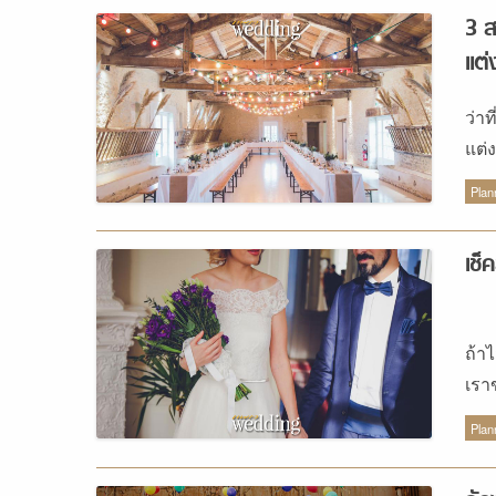
นิย
3 ส
สีน้
แต่
หมั
สีน
ว่าท
หลา
แต่
เป็
งาน
Plan
เรื
ขึ้
เช็
อัญ
ศุก
กรุณ
ถ้า
ประ
เรา
ทรง
ใจเ
Plan