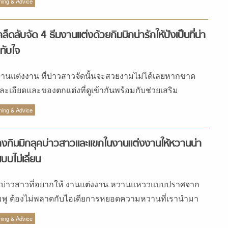
ning & Advice
อย่างนั้นทำไมในวันแต่งงานไม่เลือกดอกไม้ตามฤดูกาลละคะ
คล็ดลับจัด 4 ธีมงานแต่งด้วยกิมมิกน่ารักให้ปังเป็นที่น่า
ทับใจ
งานแต่งงาน ที่บ่าวสาวจัดนั้นจะสวยงามไม่ได้เลยหากขาด
ละเอียดและของตกแต่งที่ดูเข้ากันพร้อมกับช่วยเสริม
ยากาศงานแต่งให้ดูเข้าธีม
ning & Advice
างกิมมิกลุคบ่าวสาวและแขกในงานแต่งงานให้หวานน่า
แบบไม่เลี่ยน
ที่บ่าวสาวที่อยากให้ งานแต่งงาน หวานแหววแบบปราศจาก
มพู ต้องไม่พลาดกับไอเดียการหยอดความหวานที่เรานำมา
 แถมมีมาให้ครบทั้งเจ้าของงานและแขกด้วย
ning & Advice