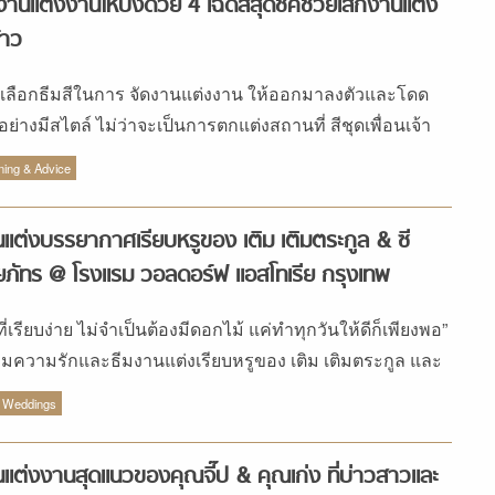
งานแต่งงานให้ปังด้วย 4 เฉดสีสุดชิคช่วยเสกงานแต่ง
้าว
เลือกธีมสีในการ จัดงานแต่งงาน ให้ออกมาลงตัวและโดด
อย่างมีสไตล์ ไม่ว่าจะเป็นการตกแต่งสถานที่ สีชุดเพื่อนเจ้า
 การ์ด ดอกไม้ รวมไปถึงข้าวของเครื่องใช้และการตกแต่ง
ning & Advice
ต๊ะอาหาร อาจสร้างปัญหาให้กับหลายคู่ แต่ปัญหานี้จะหมด
ื่อคุณเข้าใจหลักการใช้สี อย่างที่เรารู้กันว่า สีแบ่งเป็นโทน
แต่งบรรยากาศเรียบหรูของ เติม เติมตระกูล & ซี
 ที่ให้ความรู้สึกกระปรี้กระเปร่า สดใสมีชีวิตชีวา กับโทนเย็น
ยภัทร @ โรงแรม วอลดอร์ฟ แอสโทเรีย กรุงเทพ
ให้ความรู้สึกไป ทางสงบ ผ่อนคลาย คุณๆ ควรเริ่มด้วยการ
อกสีหลักยืนพื้นไว้ก่อนไม่ว่าจะโทนร้อนหรือโทนเย็น แล้วค่อย
ที่เรียบง่าย ไม่จำเป็นต้องมีดอกไม้ แค่ทำทุกวันให้ดีก็เพียงพอ”
มาด้วยการจับคู่สีให้ลงตัว อาจใช้วิธีไล่โทนสีจากสีหลักให้
ามความรักและธีมงานแต่งเรียบหรูของ เติม เติมตระกูล และ
นลงหรือเข้มขึ้นตามความชอบ โดยอย่าลืมที่จะใช้สีโทนตรง
หทัยภัทร
เข้ามาตัดไม่ให้เกิดความเลี่ยน สิ่งสำคัญที่ควรระวังคือ อย่า
 Weddings
สีเยอะจนเกินไป ถ้าไม่ตั้งใจอยากได้สีรุ้งในงาน ฉบับนี้ แพรว
ding มีตัวอย่างสียอดนิยมมานำเสนอเพื่อเป็นแรงบันดาลใจ
แต่งงานสุดแนวของคุณจี๊ป & คุณเก่ง ที่บ่าวสาวและ