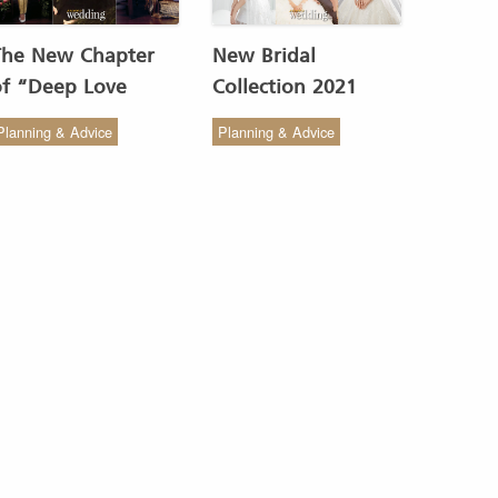
The New Chapter
New Bridal
of “Deep Love
Collection 2021
Wedding Studio” :
from COCO CHIC
Planning & Advice
Planning & Advice
ังสรรค์ผ้าทอของไทยให้
สวย เรียบง่าย สไตล์มินิ
งดงาม
มัล