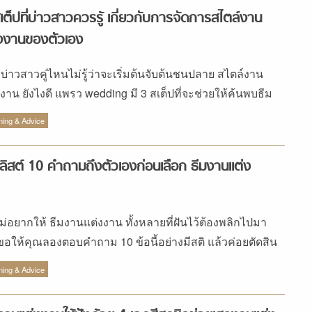
มใส่เพชรอยู่แล้วก็เข้าทาง เพราะแหวนแต่งงานประอัญมณี
เต็ปที่บ่าวสาวควรรู้ เกี่ยวกับการจัดการสไตล์งาน
ำเงินเป็นอีกหนึ่งตัวเลือกที่เก๋ไม่หยอก สำหรับไอเดียแหวน
งงานของตัวเอง
้นหรือแหวนแต่งงาน อย่างเช่น แหวนประดับไพลิน ซึ่งเป็นแร่
้ำเงินเข้ม และเป็นอัญมณีที่สามารถนำมาทำแหวนแต่งงานได้
ี่บ่าวสาวคู่ไหนไม่รู้ว่าจะเริ่มต้นจับต้นชนปลาย สไตล์งาน
กหลายทรง ซึ่งหากเจ้าสาวคนไหนอยากได้อัญมณีสีนี้มาทำ
งงาน ยังไงดี แพรว wedding มี 3 สเต็ปที่จะช่วยให้ค้นพบธีม
นแหวนแล้วล่ะก็ แพรวเวดดิ้งขอแนะนำให้ประดับเข้ากับตัว
แต่งงานของตัวเองได้มาฝาก
ning & Advice
อนทองคำขาว เพราะจะช่วยดึงสีน้ำเงินออกมาให้ดูแจ่มว้าวยิ่ง
น และสำหรับเจ้าสาวสายมูบอกเลยว่าต้องโดนเพราะไพลินเป็น
คลิสต์ 10 คำถามถึงตัวเองก่อนเลือก ธีมงานแต่ง
มณีประจำราศีกันต์ และยังเป็นอัญมณีประจำตัวผู้ที่เกิดวัน
ร์ด้วย นอกจากนี้ไพลินยังเป็นอัญมณีที่สื่อถึงความเมตตา
า และความเอื้อเฟื้อเผื่อแผ่ด้วยนะจ๊ะ ซึ่งคนดังที่ใส่แหวน
ไม่อยากให้ ธีมงานแต่งงาน ทั้งหลายที่ฝันไว้ต้องพลิกไปมา
ดับไพลินก็อย่างเช่น เคต มิดเดิลตัน ที่สวมแหวนประดับไพลิน
ขอให้คุณลองตอบคำถาม 10 ข้อนี้อย่างมีสติ แล้วค่อยตัดสิน
ไข่ น้ำหนัก 18 กะรัต ล้อมรอบด้วยเพชรอีก 14 […]
ลือกธีมงาน
ning & Advice