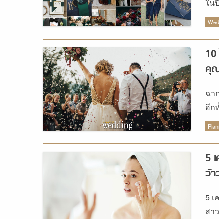
ในป
ก็ค
Wedd
ที่
WED
10 
เป็
คุณ
งาน
อัน
ฉาก
ง่าย
อีกท
ทิศ
เดี
เลื
Plan
คุม
คุณ
5 เ
ไหน
ว้า
เอาไ
4.สี
5 เ
มัส
สาว