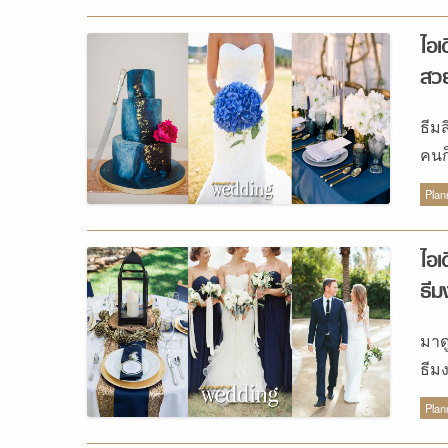
ไอเ
สวย
ธีม
คนก็
สีม
Plan
แต่
ของป
ไอเ
Blu
ธีม
เข้า
แต่
มาด
แต่
ธีม
เวลา
แพง
Cla
Plan
สุด