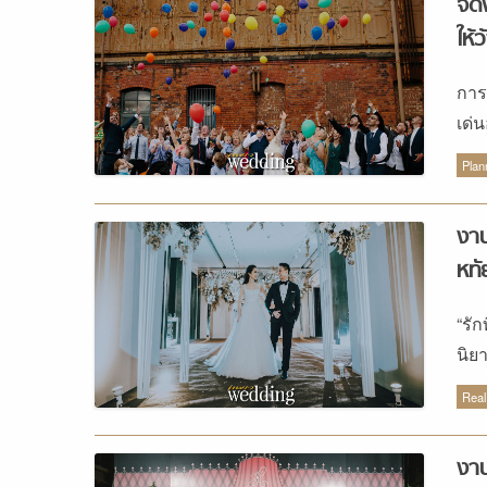
จัด
ให้ว
การ
เด่น
สาว
Plan
บนโ
ไปเม
งาน
ร้อน
หทั
ที่
เลื
“รัก
ตาม
นิย
อ่อ
ซี 
ข้าม
Real
ใช้
wed
งาน