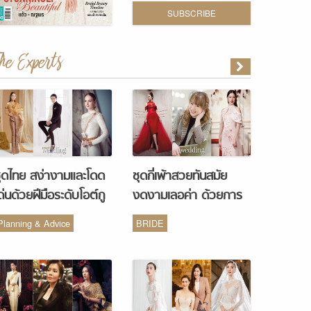
SUBSCRIBE
The Experts
ุดไทย สง่างามและโดด
ชุดกี่เพ้าสวยทันสมัย
ด่นด้วยฝีมือระดับโอต์กู
งดงามเลอค่า ด้วยการ
ูร์ จากห้องเสื้อ Vanus
รังสรรค์จากห้องเสื้อ
Planning & Advice
BRIDE
Couture
Monique Wedding