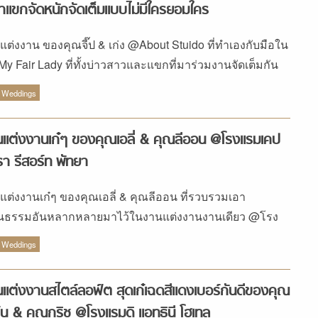
คู่บ่าว – สาวนำไปปรับใช้ตามความชอบ – เรื่อง up_kamphoo
่าแขกจัดหนักจัดเต็มแบบไม่มีใครยอมใคร
D สีทองหรือสีเหลืองทอง มักได้รับความสนใจเป็นอันดับ
ๆ สำหรับงานแต่งงาน จะเห็นได้จากชุดเพื่อนเจ้าสาว การ์ด
แต่งงาน ของคุณจี๊ป & เก่ง @About Stuido ที่ทำเองกับมือใน
อเครื่องประดับบนตัวเจ้าบ่าวและเพื่อนเจ้าบ่าว เช่น โบไท
 My Fair Lady ที่ทั้งบ่าวสาวและแขกที่มาร่วมงานจัดเต็มกัน
เช็ดหน้า ดอกไม้ติดสูท เป็นต้น ในการตกแต่งสถานที่ไม่ว่าจะ
ๆ
 Weddings
นในร่มหรือกลางแจ้ง สีทองเข้าได้กับทุกที่ โดยเราสามารถ
โทนสีให้อ่อนลงหรือเข้มขึ้นเพื่อความสวยงามลงตัวอย่างมี
แต่งงานเก๋ๆ ของคุณเอลี่ & คุณลีออน @โรงแรมเคป
ล์ ยกตัวอย่าง เช่น การตกแต่งโต๊ะอาหาร อย่างการใช้เชิง
ยนสีทองคู่กับเทียนสีขาว หรือนำริบบิ้นสีเหลืองมัสตาร์ดมาผูก
า รีสอร์ท พัทยา
์ดเมนูบนโต๊ะอาหาร […]
แต่งงานเก๋ๆ ของคุณเอลี่ & คุณลีออน ที่รวบรวมเอา
นธรรมอันหลากหลายมาไว้ในงานแต่งงานงานเดียว @โรง
เคป ดารา รีสอร์ท พัทยา
 Weddings
แต่งงานสไตล์ลอฟ์ต สุดเก๋เฉดสีแดงเบอร์กันดีของคุณ
ร์น & คุณกริช @โรงแรมดิ แอทธินี โฮเทล