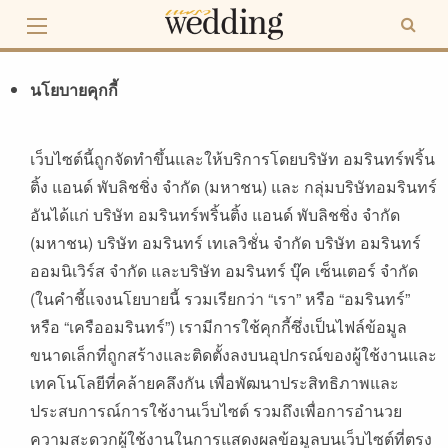
Skip
to
content
นโยบายคุกกี้
เว็บไซต์นี้ถูกจัดทำขึ้นและให้บริการโดยบริษัท
อมรินทร์พริ้น
ติ้ง
แอนด์
พับลิชชิ่ง
จำกัด
(
มหาชน
)
และ
กลุ่มบริษัทอมรินทร์
อันได้แก่
บริษัท
อมรินทร์พริ้นติ้ง
แอนด์
พับลิชชิ่ง
จำกัด
(
มหาชน
)
บริษัท
อมรินทร์
เทเลวิชั่น
จำกัด
บริษัท
อมรินทร์
ออมนิเวิร์ส
จำกัด
และบริษัท
อมรินทร์
บุ๊ค
เซ็นเตอร์
จำกัด
(
ในคำชี้แจงนโยบายนี้
รวมเรียกว่า
“
เรา
”
หรือ
“
อมรินทร์
”
หรือ
“
เครืออมรินทร์
”)
เรามีการใช้คุกกี้ซึ่งเป็นไฟล์ข้อมูล
ขนาดเล็กที่ถูกสร้างและติดตั้งลงบนอุปกรณ์ของผู้ใช้งานและ
เทคโนโลยีที่คล้ายคลึงกัน
เพื่อพัฒนาประสิทธิภาพและ
ประสบการณ์การใช้งานเว็บไซต์
รวมถึงเพื่อการอำนวย
ความสะดวกผู้ใช้งานในการแสดงผลข้อมูลบนเว็บไซต์ที่ตรง