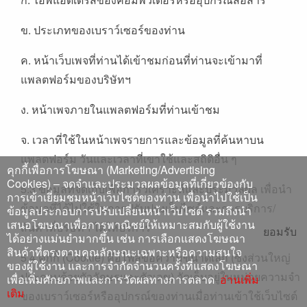
ข. ประเภทของเบราว์เซอร์ของท่าน
ค. หน้าเว็บเพจที่ท่านได้เข้าชมก่อนที่ท่านจะเข้ามาที่
แพลตฟอร์มของบริษัทฯ
ง. หน้าเพจภายในแพลตฟอร์มที่ท่านเข้าชม
จ. เวลาที่ใช้ในหน้าเพจรายการและข้อมูลที่ค้นหาบน
แพลตฟอร์ม วันและเวลาที่เขาใช้และสถิติอื่น ๆ
คุกกี้เพื่อการโฆษณา (Marketing/Advertising
Cookies) – จดจำและประมวลผลข้อมูลที่เกี่ยวข้องกับ
5.3 ข้อมูลที่จัดเก็บเพื่อการวิเคราะห์และประมวลผล เพื่อนำ
การเข้าเยี่ยมชมหน้าเว็บไซต์ของท่าน เพื่อนำไปใช้เป็น
ข้อมูลที่ได้ไปใช้ในการปรับปรุงเว็บไซต์และการบริการ/
ข้อมูลประกอบการปรับเปลี่ยนหน้าเว็บไซต์ รวมถึงนำ
เสนอโฆษณาเพื่อการพาณิชย์ให้เหมาะสมกับผู้ใช้งาน
สินค้าที่บริษัทฯ ได้ให้บริการ
ยอมรับ
ได้อย่างแม่นยำมากขึ้น เช่น การเลือกแสดงโฆษณา
สินค้าที่ตรงตามคุณลักษณะเฉพาะหรือความสนใจ
5.4 คุกกี้ (Cookie) คือไฟล์ข้อความขนาดเล็ก (ซึ่งส่วนใหญ่
ของผู้ใช้งาน และการจำกัดจำนวนครั้งที่แสดงโฆษณา
ประกอบด้วยตัวอักษรและตัวเลข) จัดเก็บอยู่ในหน่วยความจำ
เพื่อเพิ่มศักยภาพและการวัดผลทางการตลาด
อ่านเพิ่ม
เติม
ของเบราว์เซอร์หรืออุปกรณ์ของท่านเมื่อท่านเข้าใช้เว็บไซต์