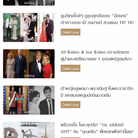
ซูมดีเทลใกล้ๆ ดูชุดสุดปังของ “น้องกร”
เจ้าสาวของ เป้ วงมายด์ สวยแบบ 10! 10!
10!
Celeb Love
Jill Biden & Joe Biden ความรักของ
ผู้นำและสตรีหมายเลข 1 ของสหรัฐอเมริกา
Celeb Love
เจ้าหญิงอูเพลมา พระขนิษฐาในพระราชาจิก
มี เสกสมรสหนุ่มนักบินมาดเข้ม
Celeb Love
พรีเวดดิ้ง โยคะสุดปัง! “ดร. เปปเปอร์
UHT” กับ “คุณครีม” ฝึกหนักเพื่อท่านี้เลย!