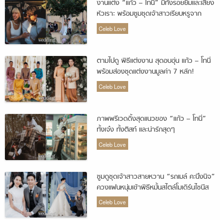
งานแต่ง “แก้ว – โทนี่” มีทั้งรอยยิ้มและเสียง
หัวเราะ พร้อมซูมชุดเจ้าสาวเรียบหรูจาก
แบรนด์ดัง
Celeb Love
ตามไปดู พิธีแต่งงาน สุดอบอุ่น แก้ว – โทนี่
พร้อมส่องชุดแต่งงานมูลค่า 7 หลัก!
Celeb Love
ภาพพรีเวดดิ้งสุดแนวของ “แก้ว – โทนี่”
ทั้งเจ๋ง ทั้งติสท์ และน่ารักสุดๆ
Celeb Love
ซูมดูชุดเจ้าสาวสายหวาน “รถเมล์ คะนึงนิจ”
ควงแฟนหนุ่มเข้าพิธีหมั้นสไตล์โมเดิร์นไชนีส
Celeb Love