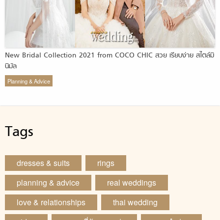
New Bridal Collection 2021 from COCO CHIC สวย เรียบง่าย สไตล์มิ
นิมัล
Planning & Advice
Tags
dresses & suits
rings
planning & advice
real weddings
love & relationships
thai wedding