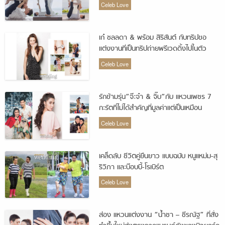
Celeb Love
เก๋ ชลลดา & พร้อม สิริสันต์ กับทริปขอ
แต่งงานที่เป็นทริปถ่ายพรีเวดดิ้งไปในตัว
Celeb Love
รักข้ามรุ่น”จ๊ะจ๋า & จิ๊บ”กับ แหวนเพชร 7
กะรัตที่ไม่ได้สำคัญที่มูลค่าแต่เป็นเหมือน
สัญญาใจ
Celeb Love
เคล็ดลับ ชีวิตคู่ยืนยาว แบบฉบับ หนูแหม่ม-สุ
ริวิภา และบ๊อบบี้-โรเบิร์ต
Celeb Love
ส่อง แหวนแต่งงาน “น้ำชา – ชีรณัฐ” ที่สั่ง