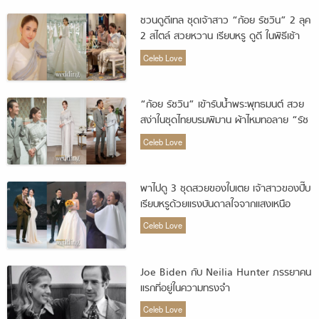
ชวนดูดีเทล ชุดเจ้าสาว “ก้อย รัชวิน” 2 ลุค
2 สไตล์ สวยหวาน เรียบหรู ดูดี ในพิธีเช้า
Celeb Love
“ก้อย รัชวิน” เข้ารับน้ำพระพุทธมนต์ สวย
สง่าในชุดไทยบรมพิมาน ผ้าไหมทอลาย “รัช
วิน” จากแบรนด์ วนัช กูตูร์
Celeb Love
พาไปดู 3 ชุดสวยของใบเตย เจ้าสาวของปั๊บ
เรียบหรูด้วยแรงบันดาลใจจากแสงเหนือ
Celeb Love
Joe Biden กับ Neilia Hunter ภรรยาคน
แรกที่อยู่ในความทรงจำ
Celeb Love