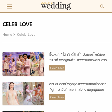
Skip
to
content
CELEB LOVE
Home
Celeb Love
ซึ้งสุดๆ “โต๋ ศักดิ์สิทธิ์” จัดเซอร์ไพร้ส์ขอ
“ไบรท์ พิชญทัฬห์” แต่งงานกลางรายการ
เรื่องเล่าเช้านี้
Celeb Love
ตามชมอีกหนึ่งลุคชุดแต่งงานของบ่าวสาว
“ตู่ – มาวิน” เลอค่า สง่างามทุกมุมมอง
Celeb Love