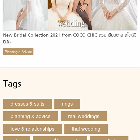
New Bridal Collection 2021 from COCO CHIC สวย เรียบง่าย สไตล์มิ
นิมัล
Planning & Advice
Tags
dresses & suits
rings
planning & advice
real weddings
love & relationships
thai wedding