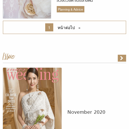
สวยด้วยผ้าโปร่งทั้งผืน
Planning & Advice
You 're on page
1
หน้าต่อไป
หน้า
Issue
November 2020