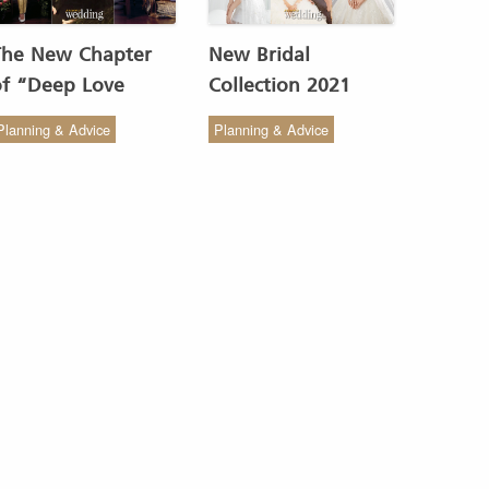
The New Chapter
New Bridal
of “Deep Love
Collection 2021
Wedding Studio” :
from COCO CHIC
Planning & Advice
Planning & Advice
ังสรรค์ผ้าทอของไทยให้
สวย เรียบง่าย สไตล์มินิ
งดงาม
มัล