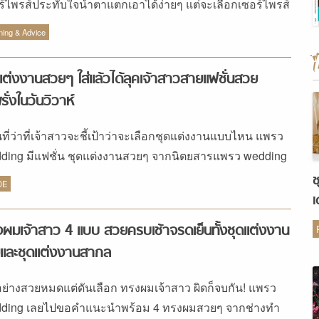
ร์ไพรส์ประทับใจน้ำตาแตกเอาได้ง่ายๆ แต่จะเลือกเซอร์ไพรส์
แบบไหนลองเลือกกันดูสิ
ning & Advice
แต่งงานสวยๆ ใส่แล้วได้ลุคเจ้าสาวสายแฟชั่นสวย
รั่งในวันวิวาห์
นที่ว่าที่เจ้าสาวจะชี้เป้าว่าจะเลือกชุดแต่งงานแบบไหน แพรว
ding มีแฟชั่น ชุดแต่งงานสวยๆ จากนิตยสารแพรว wedding
บเดือนตุลาคม 2562 มาให้ชมกันก่อน เคล็ดลับสำคัญในการ
ช
DE
อกชุดแต่งงานนั้น เจ้าสาวต้องทำความรู้จักกับรูปร่างของตัว
เ
่อนเป็นอันดับแรก เพราะผู้หญิงเรามีรูปร่างที่แตกต่างกัน ซึ่ง
ต
ผมเจ้าสาว 4 แบบ สวยครบเช้าจรดเย็นทั้งชุดแต่งงาน
ลือกชุดแต่งงานที่เข้ากับรูปร่างกับตัวเองเป็นหลักนั้นจะ
และชุดแต่งงานสากล
ห้เจ้าสาวดูสวยสมดุลที่สุด และอย่าลืมเลือกชุดแต่งงานที่เมื่อ
ใส่แล้วสามารถปิดบังจุดบกพร่อง และช่วยเสริมจุดเด่นของ
อย่างสวยหมดแต่ดันเลือก ทรงผมเจ้าสาว ผิดก็จบกัน! แพรว
ร่างเจ้าสาวด้วยนะ และนี่คือแฟชั่นชุดแต่งงานสวยๆ จากร้าน
ding เลยไปขอคำแนะนำพร้อม 4 ทรงผมสวยๆ จากช่างทำ
stelle ที่แพรว weddding นำมาฝาก เครดิตชุดแต่งงานจาก