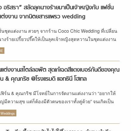
ว อริสรา” สลัดลุคนางร้ายมาเป็นเจ้าหญิงกับ แฟชั่น
ดแต่งงาน จากนิตยสารแพรว wedding
ั่นชุดแต่งงาน สวยๆ จากร้าน Coco Chic Wedding ที่เปลี่ยน
นางร้ายเปรี้ยวปรี๊ดให้เป็นลุคเจ้าหญิงสุดหวานในชุดแต่งงาน
กสไตล์
DE
แต่งงานสไตล์ลอฟ์ต สุดเก๋เฉดสีแดงเบอร์กันดีของคุณ
ร์น & คุณกริช @โรงแรมดิ แอทธินี โฮเทล
เฟิร์น & คุณกริช มีโจทย์ในการจัดงานแต่งงานว่า “อยากให้
หญ่มีความสุข แต่ก็ต้องมีตัวตนของเราทั้งคู่ด้วย” จนเกิดเป็น
แต่งงานสไตล์ลอฟ์ต สุดเก๋ขึ้น
 Weddings