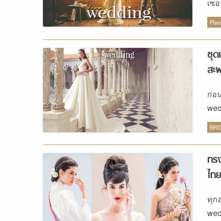
เซอ
กัน
Plan
ชุด
สะพ
ก่อ
wed
ฉบั
BRI
เลื
เองก
ทรง
การเ
ไทย
ทำใ
สวม
ทุก
รูป
wed
L’A