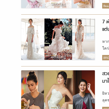
ผมม
ร้า
Beau
ทอง
แต่
7 ผ
ภาพ
แต่
ไตลิ
หาก
ใคร
เป็น
BRI
มาแ
สิก
สวย
ผ้า
มาใ
ขณะ
แม้
ยิห
ลูกไ
ลุค
ก่อ
เบอ