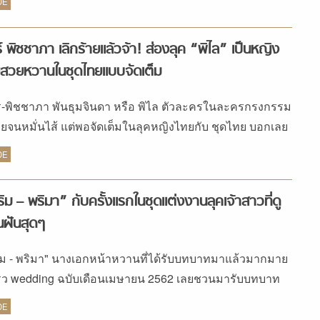
มาพูดถึงหลักง่ายๆ ในการเลือกชุดลูกไม้ในแบบที่เป็นตัวคุณ
DE
น สีของลูกไม้ มีตั้งแต่สีขาวไล่เฉดไปจนถึง สีเบจ สีชมพู หาก
กได้ลุคที่ดูโมเดิร์น แนะนำชุดลูกไม้สีขาวเป็นหลัก แต่ถ้า
์ พิชชาภา เลิกร้ายแล้วจ้า! ส่องลุค “พิไล” เป็นหญิง
ได้ ฟีลลิ่งชิค ๆ ดูวินเทจ ลูกไม้สีไอวอรี่ สีงาช้าง สีเบจ คือตัว
สวยหวานในชุดไทยแบบจัดเต็ม
อกที่ดี ขณะที่โทนสีพาสเทลอื่น ๆ สีชมพูอ่อน สีพีชละมุน จะ
ห้ลุคดูหวานขึ้น ดีเทลที่เติมลงไปในลูกไม้ เช่น งานปัก
-พิชชาภา พันธุมจินดา หรือ พิไล ตัวละครในละครกรงกรรม
ับคริสตัล มุก เลื่อม ลูกปัดต่าง ๆ จะช่วยเสริมให้ชุดดูหรูหรา
ร้ายจนหมั่นไส้ แต่พอจัดเต็มในลุคหญิงไทยกับ ชุดไทย บอกเลย
 […]
 สวยจนลืมว่าหล่อนน่ะร้ายมากไปเลย
DE
ิม – พริมา” กับครั้งแรกในชุดแต่งงานลุคเจ้าสาวที่ดู
ฝันสุดๆ
ิม - พริมา" นางเอกหน้าหวานที่ได้รับบทบาทมาแล้วมากมาย
ว wedding ฉบับเดือนเมษายน 2562 เลยชวนมารับบทบาท
าสาวใน ชุดแต่งงาน ครั้งแรก!! สวยชวนฝันสุดๆ เลย
DE