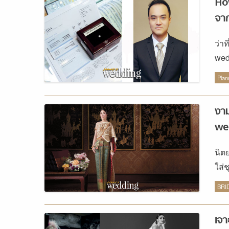
How
จา
ว่า
wed
Jew
Plan
งาม
we
นิต
ใส่
ชุด
BRI
เจ