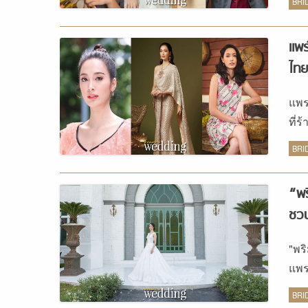
เรา
BRI
ก่อ
อยา
แพร
อยาก
ไทย
เลื
ทำใ
แพร
ประด
ที่
ขึ้น
ว่า
BRI
“พร
ชวน
"พร
แพร
เจ้
BRI