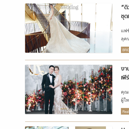
“ดิ
ชุ
แฟช
ลุค
หลา
BRI
งาน
เฟิ
คุณ
ผู้ใ
งาน
Real