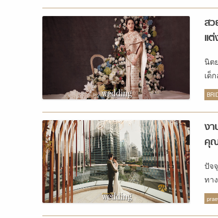
สวย
แต่
นิต
เด็
จาก
BRI
งาน
คุ
ปัจ
ทาง
มะป
pra