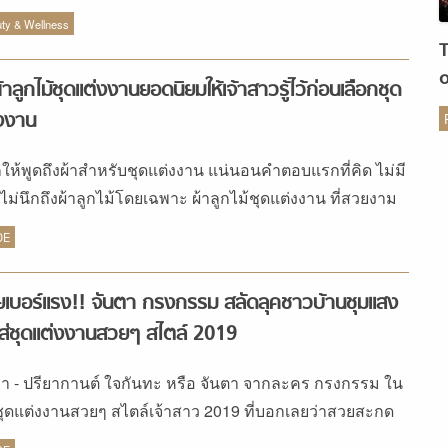
ืออาชีพ คุณจีรวัฒน์ คงศรีทอง มาให้
น L’Astelle โครงการ The Taste ชั้น G สุขุมวิท 55 (ซอย
ty & Wellness
หล่อ 11) โทร. 08-4236-5165 ไอจี : @lastelle_bangkok77
งหน้า : สัณห์สมร ตันติโชติรัตนา ทำผม : อัครชัย ดีดพิณ ช่าง
้าลูกไม้ชุดแต่งงานยอดนิยมให้เจ้าสาวรู้ไว้ก่อนเลือกชุด
 : ดวงพร ใบพลูทอง ผู้ช่วยช่างภาพ : ชโนดม แต้ไพสิฐพงษ์ ส
งงาน
ร
สต์ : […]
ให้พูดถึงผ้าสำหรับชุดแต่งงาน แน่นอนคำตอบแรกที่คิด ไม่มี
ไม่นึกถึงผ้าลูกไม้โดยเฉพาะ ผ้าลูกไม้ชุดแต่งงาน ที่สวยงาม
พิเศษ “ลูกไม้” ผ้าที่มีประวัติยาวนานชิ้นไทม์เลสที่ไม่มีอะไร
DE
ย่งตำแหน่งตัวแทนแห่งความเฟมินีน โรแมนติก และคลาส
ไปได้ จากเดิมเป็นงานฝีมือที่ใช้เทคนิคหลากหลายกว่าจะเป็น
เบอร์แรง!! จันตา กรงกรรม สลัดลุคชาวบ้านชุมแสง
ลูกไม้แบบต่างๆ อย่าง Chantilly Lace สร้างสรรค์จากการทอ
ส่ชุดแต่งงานสวยๆ สไตล์ 2019
ที่ Guipure Lace คือลูกไม้จากงานปักประดับ จนถึงปัจจุบัน
จะมีการใช้เครื่องจักรและเทคโนโลยีเข้ามาช่วยผลิต แต่ ผ้า
วา - ปรียากานต์ ใจกันทะ หรือ จันตา จากละคร กรงกรรม ใน
ม้ชุดแต่งงาน ก็ยังคงสวยมีเสน่ห์ที่แตกต่าง… – เรื่อง Lynlry
ชุดแต่งงานสวยๆ สไตล์เจ้าสาว 2019 ที่บอกเลยว่าสวยสะกด
นไปจะถึงการเจาะลึกงานลูกไม้แต่ละประเภทว่ามีอะไรบ้าง
ร์แรงมากๆ