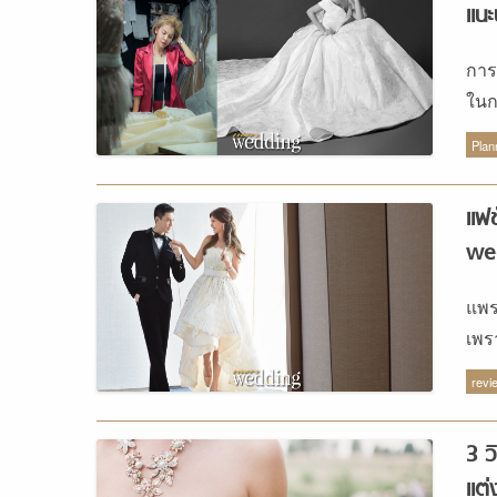
แนะ
การ
ในก
ร้า
Plan
แฟช
we
แพร
เพร
แถม
revi
3 ว
แต่