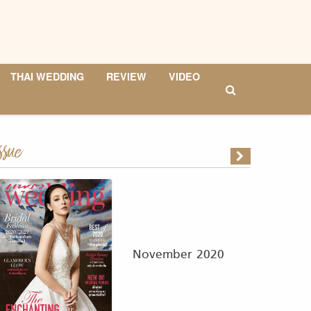
THAI WEDDING
REVIEW
VIDEO
ssue
November 2020