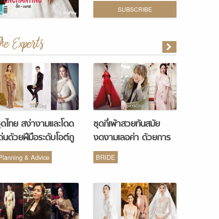
SUBSCRIBE
The Experts
ุดไทย สง่างามและโดด
ชุดกี่เพ้าสวยทันสมัย
ด่นด้วยฝีมือระดับโอต์กู
งดงามเลอค่า ด้วยการ
ูร์ จากห้องเสื้อ Vanus
รังสรรค์จากห้องเสื้อ
Planning & Advice
BRIDE
Couture
Monique Wedding