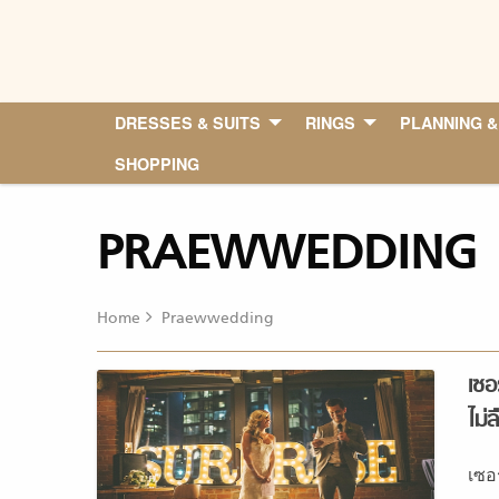
Skip
to
content
DRESSES & SUITS
RINGS
PLANNING &
SHOPPING
PRAEWWEDDING
Home
Praewwedding
เซอ
ไม่ล
เซอ