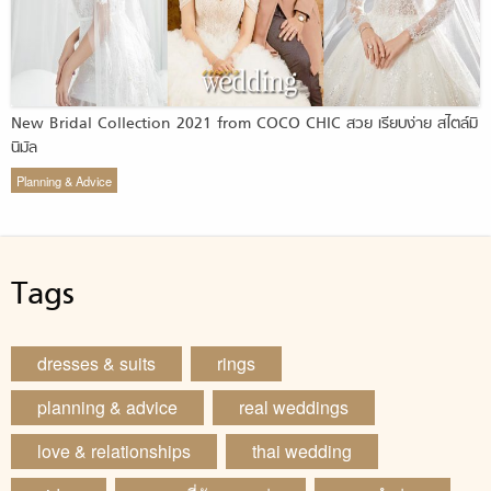
New Bridal Collection 2021 from COCO CHIC สวย เรียบง่าย สไตล์มิ
นิมัล
Planning & Advice
Tags
dresses & suits
rings
planning & advice
real weddings
love & relationships
thai wedding