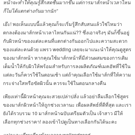
หน้าจะทำให้คุณรู้สึกสดชื่นมากขึ้น แต่การมาส์กหน้าเวลาไหน
ก็ไม่ได้แตกต่างกันมากนัก”
เอ๊ะ! พอเห็นแบบนี้แล้วคุณก็จะเริ่มรู้สึกสับสนแล้วใช่ไหมว่า
ตกลงต้องมาส์กหน้าเวลาไหนกันแน่?? ซึ่งเอาจริงๆ มันก็ขึ้นอยู่
กับผิวหน้าของแต่ละคนที่แตกต่างกันออกไปและความสะดวก
ของแต่ละคนด้วย แพรว wedding เลยจะมาแนะนำให้คุณดูสูตร
ของมาส์กหน้า หากคุณใช้มาส์กหน้าที่มีส่วนผสมของการเติม
เต็มน้ำให้กับผิวให้พร้อมสำหรับการลงผลิตภัณฑ์เมคอัพที่ใช้ใน
แต่ละวันก็ควรใช้ในตอนเช้า แต่ถ้าคุณเลือกใช้มาส์กที่ให้ความ
กระจ่างใสหรือขัดผิวนั้น ควรจะใช้ในตอนกลางคืน
เพียงเท่านี้ผิวหน้าคุณจะสวยเปล่าปลั่ง แล้วอย่าลืมเลือกใช้สูตร
ของมาส์กผิวหน้าให้ถูกช่วงเวลานะ เพื่อผลลัพธ์ที่ดีที่สุด และเรา
ยังได้รวบรวม
10 มาส์กหน้าฉบับเตรียมตัวเป็น เจ้าสาว มีให้
เลือกทุกช่วงราคา!
ลองเข้าไปดูเป็นทางเลือกกันได้นะคะ
แปลและเรียบเรียงข้อมูลจาก wellandgood