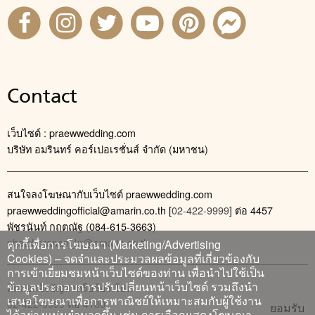
Contact
เว็บไซต์ : praewwedding.com
บริษัท อมรินทร์ คอร์เปอเรชั่นส์ จำกัด (มหาชน)
สนใจลงโฆษณากับเว็บไซต์ praewwedding.com
praewweddingofficial@amarin.co.th
[
02-422-9999
] ต่อ 4457
พัชรนันท์ กฤตณัฐ (084-615-3663)
phatcharanan_kr@amarin.co.th
คุกกี้เพื่อการโฆษณา (Marketing/Advertising
Cookies) – จดจำและประมวลผลข้อมูลที่เกี่ยวข้องกับ
การเข้าเยี่ยมชมหน้าเว็บไซต์ของท่าน เพื่อนำไปใช้เป็น
ข้อมูลประกอบการปรับเปลี่ยนหน้าเว็บไซต์ รวมถึงนำ
ติดต่อแจ้งปัญหาหรือร้องเรียน
เสนอโฆษณาเพื่อการพาณิชย์ให้เหมาะสมกับผู้ใช้งาน
02-422-9999 ต่อ 4180
ยอมรับ
ได้อย่างแม่นยำมากขึ้น เช่น การเลือกแสดงโฆษณา