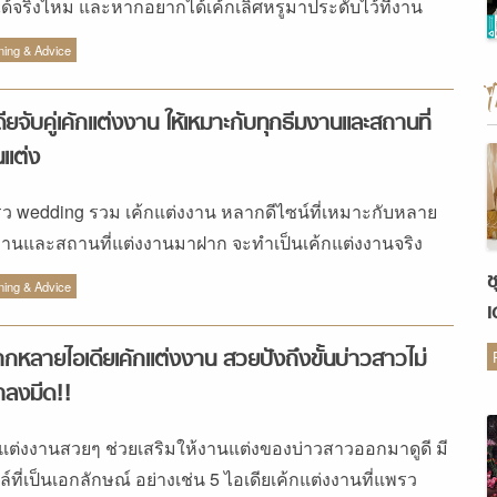
ได้จริงไหม และหากอยากได้เค้กเลิศหรูมาประดับไว้ที่งาน
งเตรียมงบประมาณไว้เท่าไหร่กัน แล้วจะเริ่มต้นตรงไหนอะไร
ning & Advice
ไงก่อนดี แพรวเวดดิ้งจึงมีสารพัดคำแนะนำดีๆ เรื่อง เค้ก
งงาน มาฝากบ่าวสาวกัน รูปแบบเค้ก VS รูปแบบงานแต่ง สิ่ง
ดียจับคู่เค้กแต่งงาน ให้เหมาะกับทุกธีมงานและสถานที่
ต้องนำมาประกอบการตัดสินใจในการเลือกเค้กแต่งงาน
แต่ง
จากรูปแบบเค้กที่ต้องการ ขนาดและอุณหภูมิของห้องจัด
้ยง จำนวนแขก และงบประมาณนั้น เรื่องคอนเซปต์งานที่ควร
ว wedding รวม เค้กแต่งงาน หลากดีไซน์ที่เหมาะกับหลาย
รับไปกับหน้าตาของเค้กแต่งงานก็เป็นเรื่องสำคัญที่ไม่ควร
งานและสถานที่แต่งงานมาฝาก จะทำเป็นเค้กแต่งงานจริง
นะคะ เค้กแต่งงานจริง เหมาะสำหรับงานในบรรยากาศอินด
ด้ หรือเค้กแต่งงานปลอมก็ดีมากบอกเลย!
ช
ที่มีเครื่องปรับอากาศ เพื่อป้องกันไม่ให้เค้กละลาย และหาก
ning & Advice
เ
กให้งานดูอบอุ่นเป็นกันเองแนะนำให้เลือกเค้กที่มีขนาดไม่สูง
ต
อใหญ่มากนักค่ะ เค้กแต่งงานปลอม เหมาะสำหรับงานในห้อง
กหลายไอเดียเค้กแต่งงาน สวยปังถึงขั้นบ่าวสาวไม่
ขนาดใหญ่ เช่น ห้องบอลรูมของโรงแรม หรืองานเอ๊าท์ดอร์
าลงมีด!!
มีแขกค่อนข้างเยอะ เนื่องจากเค้กมีขนาดใหญ่และตกแต่งแบบ
เต็มจึงสามารถเป็นจุดศูนย์กลางของงาน ช่วยให้งานดูหรูหรา
กแต่งงานสวยๆ ช่วยเสริมให้งานแต่งของบ่าวสาวออกมาดูดี มี
งการมากยิ่งขึ้น คัพเค้ก เหมาะสำหรับงานอินดอร์ที่จัดขึ้น
ล์ที่เป็นเอกลักษณ์ อย่างเช่น 5 ไอเดียเค้กแต่งงานที่แพรว