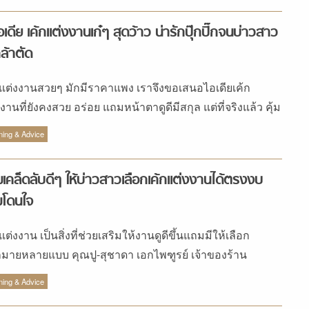
อเดีย เค้กแต่งงานเก๋ๆ สุดว้าว น่ารักปุ๊กปิ๊กจนบ่าวสาว
กล้าตัด
กแต่งงานสวยๆ มักมีราคาแพง เราจึงขอเสนอไอเดียเค้ก
งานที่ยังคงสวย อร่อย แถมหน้าตาดูดีมีสกุล แต่ที่จริงแล้ว คุ้ม
ุ้มราคาที่สุด
ning & Advice
เคล็ดลับดีๆ ให้บ่าวสาวเลือกเค้กแต่งงานได้ตรงงบ
มโดนใจ
แต่งงาน เป็นสิ่งที่ช่วยเสริมให้งานดูดีขึ้นแถมมีให้เลือก
มายหลายแบบ คุณปู-สุชาดา เอกไพฑูรย์ เจ้าของร้าน
aries Station ที่เน้นการออกแบบเค้กให้ตรงกับธีมงาน ซึ่งมี
ning & Advice
การครบวงจรทั้ง เค้กจริง เค้กปลอม และคัพเค้ก มีคำแนะนำ