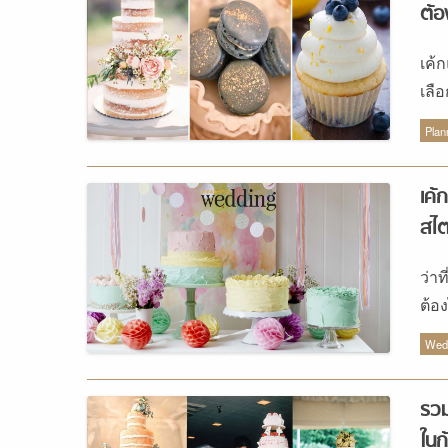
ต้อ
เค้
เลื
มาก
Plan
เค้
สไต
ว่า
ต้อง
เริ
Wedd
รวม
ในก