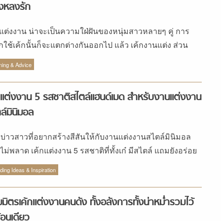
งหลงรัก
กแต่งงาน น่าจะเป็นความใฝ่ฝันของหนุ่มสาวหลายๆ คู่ การ
อกใช้เค้กนั้นก็จะแตกต่างกันออกไป แล้ว เค้กงานแต่ง ส่วน
ที่บ่าวสาวเลือกใช้นั้นจะมีอะไรบ้างนะ
ning & Advice
กแต่งงาน 5 รสชาติสไตล์แฮนด์เมด สำหรับงานแต่งงาน
ล์มินิมอล
ที่บ่าวสาวที่อยากสร้างสีสันให้กับงานแต่งงานสไตล์มินิมอล
ไม่พลาด เค้กแต่งงาน 5 รสชาติที่ทั้งเก๋ มีสไตล์ แถมยังอร่อย
ดพร้อมเสิร์ฟแขกทั้งงานด้วย
ing Ideas & Inspiration
มิตรเค้กแต่งงานคนดัง ทั้งอลังการทั้งน่าหม่ำรวมไว้
้อนเดียว