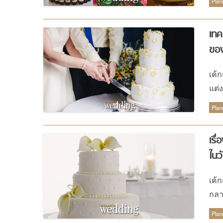
จำก
Plan
แต่
หรื
เทค
สาว
ของ
เอก
ของ
เค้
แต่
สถา
Plan
เรื
ในว
เค้
กลา
สิ่ง
Plan