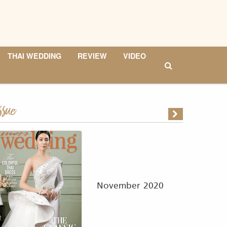
THAI WEDDING
REVIEW
VIDEO
ssue
November 2020