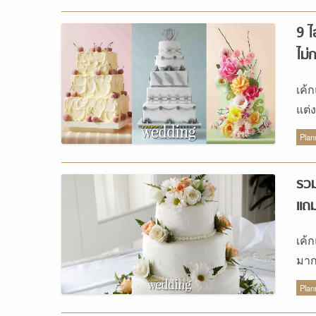
9 ไ
ไม่
เค้
แต่ง
ค่าค
Plan
รวม
แถ
เค้ก
มาก
Sug
Plan
บริ