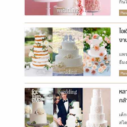
กิน
ต้อ
Plan
ยัง
แต่
ไอเ
ที่
งาน
นอก
เลี
แพร
สอด
ธีม
ลืม
ก็ไ
อร์
Plan
อยา
หรื
หลา
โถง
กล้
ที่
จัด
เค้
อลั
สไต