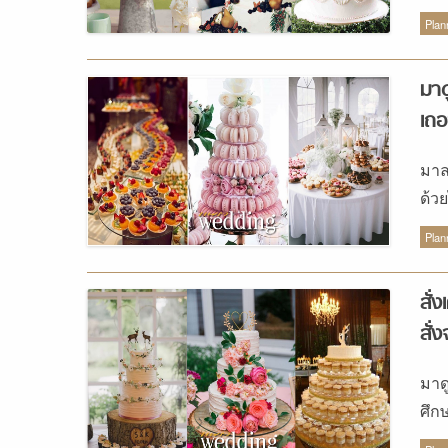
ภาย
wed
Plan
พื้
ในก
มาด
เอ๊
งาน
เถอ
เป็
มาล
ตาม
ด้ว
ค่อ
แฮป
ด้ว
Plan
สาม
จัด
สั่
งาน
สั่
สวย
เซต
มาดู
ควา
ศึก
ประ
จะพั