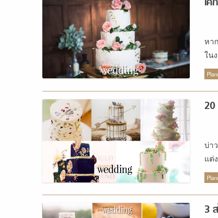
เค้
หาก
ในง
ไว้
Plan
20 
บ่า
แต่
หรู
Plan
3 ส