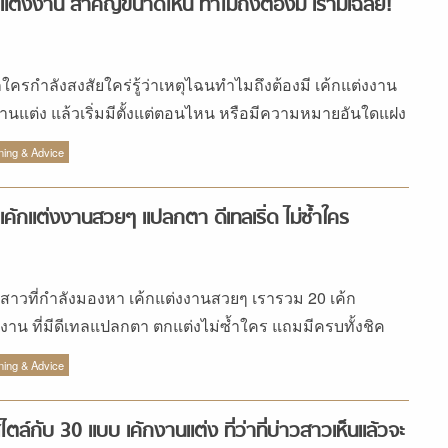
กแต่งงาน สำคัญขนาดไหน ทำไมถึงต้องมี เรามีเฉลย!
ใครกำลังสงสัยใคร่รู้ว่าเหตุไฉนทำไมถึงต้องมี เค้กแต่งงาน
านแต่ง แล้วเริ่มมีตั้งแต่ตอนไหน หรือมีความหมายอันใดแฝง
หรือเปล่า เรามีคำตอบมาเฉลย
ning & Advice
เค้กแต่งงานสวยๆ แปลกตา ดีเทลเริ่ด ไม่ซ้ำใคร
วสาวที่กำลังมองหา เค้กแต่งงานสวยๆ เรารวม 20 เค้ก
งงาน ที่มีดีเทลแปลกตา ตกแต่งไม่ซ้ำใคร แถมมีครบทั้งชิค
 และมินิมอล ใครชอบแบบไหน ก็จัดไปเลย
ning & Advice
ไตล์กับ 30 แบบ เค้กงานแต่ง ที่ว่าที่บ่าวสาวเห็นแล้วจะ