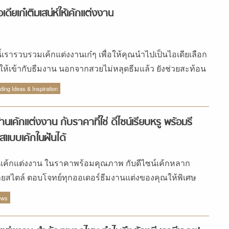
 เกี่ยวกับเทคนิคการเลือกเค้กที่ใช่ในแบบที่ชอบมาฝากบ่าว
อเดียเก๋เติมเสน่ห์ให้เค้กแต่งงาน
กัน
นี้เรารวบรวมเค้กแต่งงานเก๋ๆ เพื่อให้คุณนำไปเป็นไอเดียเลือก
กให้เข้ากับธีมงาน นอกจากสวยไม่หลุดธีมแล้ว ยังช่วยสะท้อน
มเป็นคุณได้ย่างง่ายๆ
ing Ideas & Inspiration
้านเค้กแต่งงาน กับราคาที่ใช่ ดีไซน์เรียบหรู พร้อมรี
สแบบเค้กในฝันได้
นเค้กแต่งงาน ในราคาพร้อมคุณภาพ กับดีไซน์เค้กหลาก
ยสไตล์ ตอบโจทย์ทุกออเดอร์ธีมงานแต่งของคุณให้พิเศษ
อมรสชาติที่ถูกใจ
ews