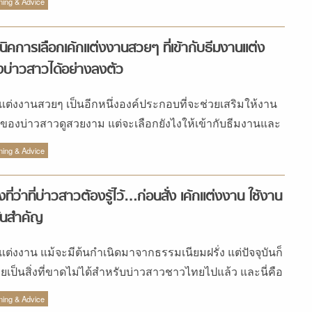
ัดแต่อยากได้เค้กแต่งงานดีไซน์สวยๆ ขอแนะนำให้เช่าเค้ก
ning & Advice
งงานปลอมเพราะมีต้นทุนที่ค่อนข้างต่ำกว่าการใช้เค้กจริง
อคัพเค้ก (ควรโทรจองล่วงหน้าอย่างน้อย 2 สัปดาห์) ส่วนบ่าว
นิคการเลือกเค้กแต่งงานสวยๆ ที่เข้ากับธีมงานแต่ง
ที่มีกำลังทรัพย์ขึ้นมาหน่อยลองเพิ่มความพิเศษและ
บ่าวสาวได้อย่างลงตัว
ลักษณ์เฉพาะตัวให้กับเค้กด้วยการเพิ่มตุ๊กตาบ่าวสาวเป็นรูป
ตัวเองใส่ชุดแต่งงาน […]
กแต่งงานสวยๆ เป็นอีกหนึ่งองค์ประกอบที่จะช่วยเสริมให้งาน
งของบ่าวสาวดูสวยงาม แต่จะเลือกยังไงให้เข้ากับธีมงานและ
นที่ เรามีคำตอบมาให้แล้วค่ะ
ning & Advice
่องที่ว่าที่บ่าวสาวต้องรู้ไว้…ก่อนสั่ง เค้กแต่งงาน ใช้งาน
ันสำคัญ
กแต่งงาน แม้จะมีต้นกำเนิดมาจากธรรมเนียมฝรั่ง แต่ปัจจุบันก็
ยเป็นสิ่งที่ขาดไม่ได้สำหรับบ่าวสาวชาวไทยไปแล้ว และนี่คือ
ที่ควรรู้ก่อนออเดอร์เค้กแต่งงาน
ning & Advice