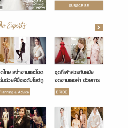
SUBSCRIBE
The Experts
ุดไทย สง่างามและโดด
ชุดกี่เพ้าสวยทันสมัย
ด่นด้วยฝีมือระดับโอต์กู
งดงามเลอค่า ด้วยการ
ูร์ จากห้องเสื้อ Vanus
รังสรรค์จากห้องเสื้อ
Planning & Advice
BRIDE
Couture
Monique Wedding