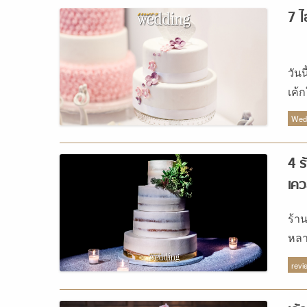
ดีๆ
7 ไ
สาว
วัน
เค้
ควา
Wedd
4 ร
เคว
ร้า
หลา
พร้
revi