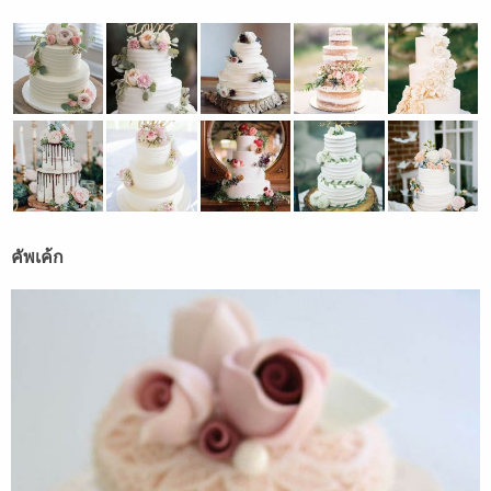
คัพเค้ก