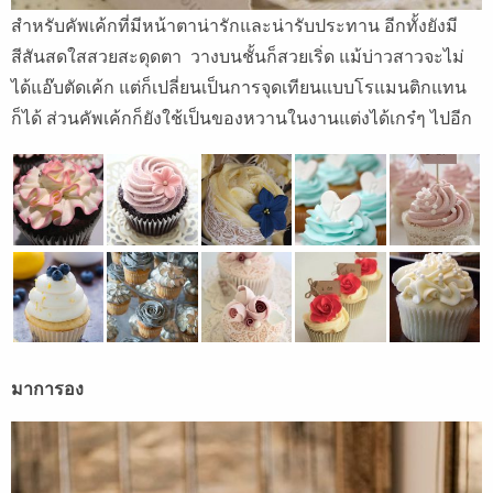
สำหรับคัพเค้กที่มีหน้าตาน่ารักและน่ารับประทาน อีกทั้งยังมี
สีสันสดใสสวยสะดุดตา วางบนชั้นก็สวยเริ่ด แม้บ่าวสาวจะไม่
ได้แอ๊บตัดเค้ก แต่ก็เปลี่ยนเป็นการจุดเทียนแบบโรแมนติกแทน
ก็ได้ ส่วนคัพเค้กก็ยังใช้เป็นของหวานในงานแต่งได้เกร๋ๆ ไปอีก
มาการอง