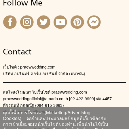
Follow Me
Contact
เว็บไซต์ : praewwedding.com
บริษัท อมรินทร์ คอร์เปอเรชั่นส์ จำกัด (มหาชน)
สนใจลงโฆษณากับเว็บไซต์ praewwedding.com
praewweddingofficial@amarin.co.th
[
02-422-9999
] ต่อ 4457
พัชรนันท์ กฤตณัฐ (084-615-3663)
phatcharanan_kr@amarin.co.th
คุกกี้เพื่อการโฆษณา (Marketing/Advertising
Cookies) – จดจำและประมวลผลข้อมูลที่เกี่ยวข้องกับ
การเข้าเยี่ยมชมหน้าเว็บไซต์ของท่าน เพื่อนำไปใช้เป็น