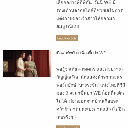
เลือกอย่างพิถีพิถัน วันนี้ WE มี
รองเท้าหลากสไตล์ที่ช่วยเสริมการ
แต่งกายของเจ้าสาวให้ออกมา
สมบูรณ์แบบ
beauty-article
เมื่อพ่อทัพกับแม่เฟื่องขึ้นปก WE
พอรู้ว่าเต้ย – พงศกร และมะปราง -
กัญญ์ณรัณ นักแสดงนำจากละคร
ฟอร์มยักษ์ “บางระจัน” แห่งไทยทีวีสี
ช่อง 3 จะมาขึ้นปก WE ก็อดตื่นเต้น
ไม่ได้ ก่อนออกจากบ้านเกือบจะ
คว้าผ้ามาห่มตะเบงมานแล้ว (ไม่อิน
เลยจริงๆ )