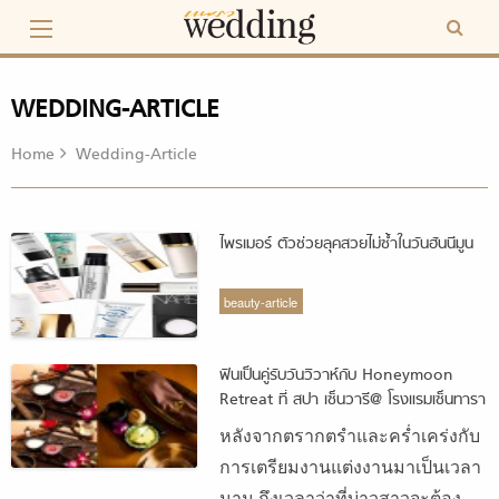
Skip
to
content
WEDDING-ARTICLE
Home
Wedding-Article
ไพรเมอร์ ตัวช่วยลุคสวยไม่ซ้ำในวันฮันนีมูน
beauty-article
ฟินเป็นคู่รับวันวิวาห์กับ Honeymoon
Retreat ที่ สปา เซ็นวารี@ โรงแรมเซ็นทารา
แกรนด์แอทเซ็นทรัลเวิลด์
หลังจากตรากตรำและคร่ำเคร่งกับ
การเตรียมงานแต่งงานมาเป็นเวลา
นาน ถึงเวลาว่าที่บ่าวสาวจะต้อง