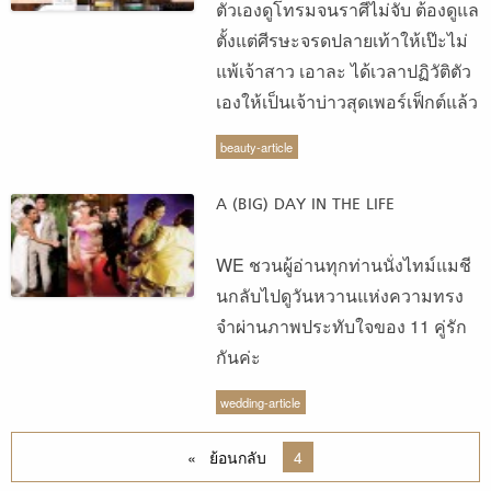
ตัวเองดูโทรมจนราศีไม่จับ ต้องดูแล
ตั้งแต่ศีรษะจรดปลายเท้าให้เป๊ะไม่
แพ้เจ้าสาว เอาละ ได้เวลาปฏิวัติตัว
เองให้เป็นเจ้าบ่าวสุดเพอร์เฟ็กต์แล้ว
beauty-article
A (BIG) DAY IN THE LIFE
WE ชวนผู้อ่านทุกท่านนั่งไทม์แมชี
นกลับไปดูวันหวานแห่งความทรง
จำผ่านภาพประทับใจของ 11 คู่รัก
กันค่ะ
wedding-article
ย้อนกลับ
หน้า
You 're on page
4