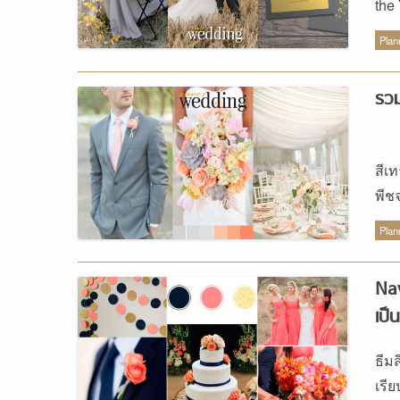
the 
และ 
Plan
จะไ
202
รวม
เหล
นั้
เป็
สีเท
Ill
พีช
และ
ด้ว
แสด
Plan
ควา
Nav
เป็
ธีมส
เรีย