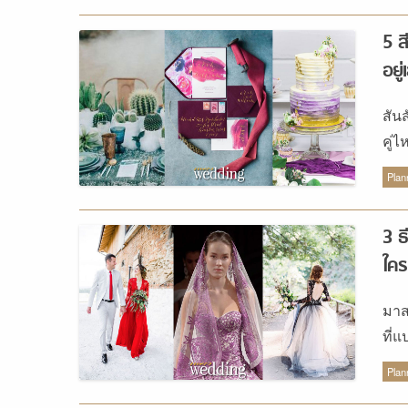
5 ส
อยู
สัน
คู่ไ
งาน
Plan
3 ธ
ใคร
มาส
ที่
อีกด
Plan