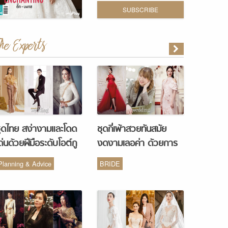
SUBSCRIBE
The Experts
ุดไทย สง่างามและโดด
ชุดกี่เพ้าสวยทันสมัย
ด่นด้วยฝีมือระดับโอต์กู
งดงามเลอค่า ด้วยการ
ูร์ จากห้องเสื้อ Vanus
รังสรรค์จากห้องเสื้อ
Planning & Advice
BRIDE
Couture
Monique Wedding