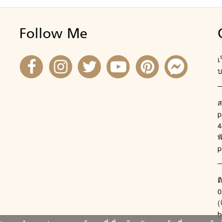
Follow Me
เ
บ
ส
p
4
พ
p
ต
0
(
b