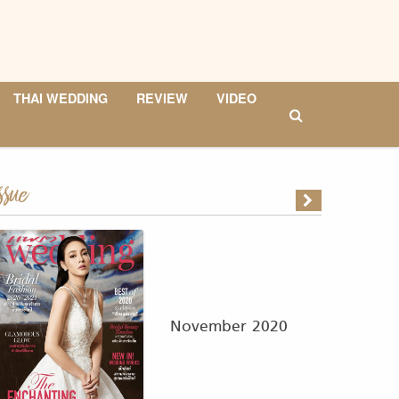
THAI WEDDING
REVIEW
VIDEO
ssue
November 2020