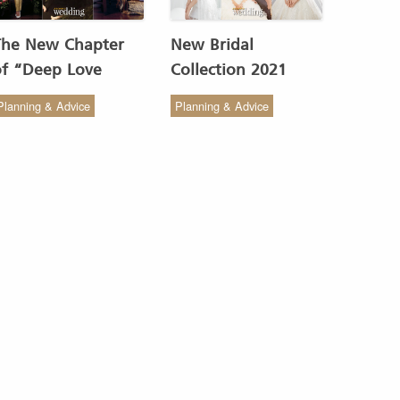
The New Chapter
New Bridal
of “Deep Love
Collection 2021
Wedding Studio” :
from COCO CHIC
Planning & Advice
Planning & Advice
ังสรรค์ผ้าทอของไทยให้
สวย เรียบง่าย สไตล์มินิ
งดงาม
มัล