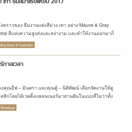
ง เทา ธีมสีมาแรงแห่งปี 2017
ึงคราวของ ธีมงานแต่งสีม่วง เทา อย่าง Mauve & Gray
tral สีแห่งความสูงส่งและสง่างาม และทำให้งานออกมาก็
หวานมีสไตล์อีกต่างหาก
ing Ideas & Inspiration
ไร้กาลเวลา
องคุณอีฟ – มินตรา และคุณตู้ – นิติพัฒน์ เลือกจัดงานให้ดู
สสิกโดยได้เวดดิ้งแพลนเนอร์มาสานฝันในแบบที่ไม่ว่าทั้ง
จะกลับมามองภาพในวันวิวานห์กี่ครั้งก็ยังคงรู้สึกประทับใจ
 Weddings
้ลืม...