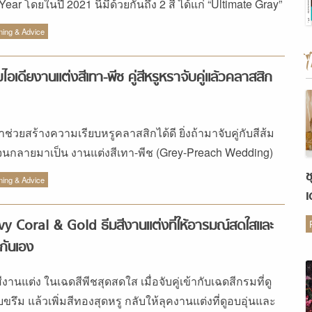
Year โดยในปี 2021 นี้มีด้วยกันถึง 2 สี ได้แก่ “Ultimate Gray”
“Illuminating Yellow” ซึ่งแน่นอนว่าต้องเป็นอีกสองเฉดสีที่
ning & Advice
ด้เห็นกันบ่อยๆ สำหรับ งานแต่ง ในปีนี้ 2 โทน สี ประจำปี
1 Ultimate Gray & Illuminating Yellow ธีม งานแต่ง แซมสี
ไอเดียงานแต่งสีเทา-พีช คู่สีหรูหราจับคู่แล้วคลาสสิก
ือง-เทาต้องมาแล้วป่ะ! แน่นอนว่าสีที่ทาง Pantone เลือกมา
นต้องมีความหมายแฝงอยู่ในตัว เริ่มกันที่สีแรก Ultimate Gray
นตัวแทนของก้อนหิน ความหนักแน่น และความมั่นคง ส่วนสี
าช่วยสร้างความเรียบหรูคลาสสิกได้ดี ยิ่งถ้ามาจับคู่กับสีส้ม
uminating Yellow แทนความหมายของแสงสว่าง ความสดใส
จนกลายมาเป็น งานแต่งสีเทา-พีช (Grey-Preach Wedding)
การมองโลกในแง่ดี โดยเมื่อนำมารวมอยู่ด้วยกันแล้ว จะ
ยแล้วล่ะก็ ความหวานฉ่ำกำเนิดแน่นอน
ช
งให้เห็นถึงความสำคัญของการคิดบวก ความแข็งแกร่ง และ
ning & Advice
เ
มสุขอันมั่นคง ซึ่งทาง […]
ต
y Coral & Gold ธีมสีงานแต่งที่ให้อารมณ์สดใสและ
นกันเอง
ีงานแต่ง ในเฉดสีพีชสุดสดใส เมื่อจับคู่เข้ากับเฉดสีกรมที่ดู
บขรึม แล้วเพิ่มสีทองสุดหรู กลับให้ลุคงานแต่งที่ดูอบอุ่นและ