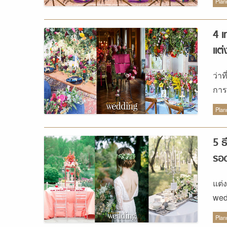
Plan
4 เ
แต่ง
ว่าท
การ
งาน
Plan
5 ธ
รอด
แต่
wed
กั๊
Plan