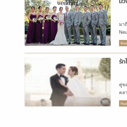
ม่ว
มาถ
Neu
สวย
Wedd
รัก
คู่ข
คลา
สอง
Real
ไม่รู