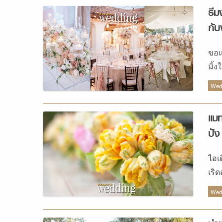
ธีม
กั
ขอแ
มิ้ง
อ่อ
Wedd
แมท
ปัง
ไอเ
เริด
Wedd