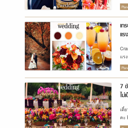
สดใ
Plan
เทร
แร
Cran
แรง
สดใ
Plan
7 ข
ไม่เ
เดี
คะ 
จน 