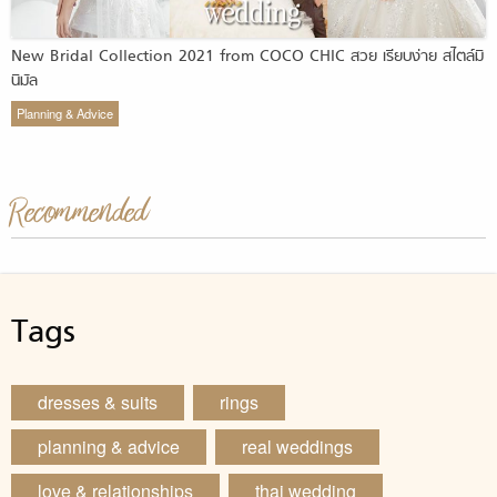
New Bridal Collection 2021 from COCO CHIC สวย เรียบง่าย สไตล์มิ
นิมัล
Planning & Advice
Recommended
Tags
dresses & suits
rings
planning & advice
real weddings
love & relationships
thai wedding