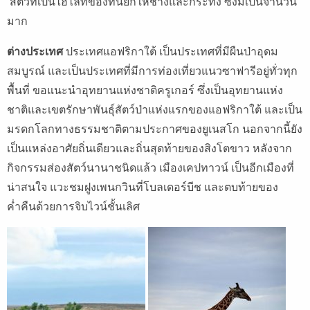
สัตว์ที่เป็นไฮไลท์ของที่นี่ยกให้ช้างและกระทิง ซึ่งมีเป็นจำนวน
มาก
ต่างประเทศ
ประเทศแอฟริกาใต้ เป็นประเทศที่มีผืนป่าอุดม
สมบูรณ์ และเป็นประเทศที่มีการท่องเที่ยวแนวซาฟารีอยู่ทั่วทุก
พื้นที่ ขอแนะนำอุทยานแห่งชาติครูเกอร์ ซึ่งเป็นอุทยานแห่ง
ชาติและเขตรักษาพันธุ์สัตว์ป่าแห่งแรกของแอฟริกาใต้ และเป็น
มรดกโลกทางธรรมชาติตามประกาศของยูเนสโก นอกจากนี้ยัง
เป็นแหล่งอาศัยถิ่นเดียวและถิ่นสุดท้ายของสิงโตขาว หลังจาก
กิจกรรมส่องสัตว์นานาชนิดแล้ว เมืองเคปทาวน์ เป็นอีกเมืองที่
น่าสนใจ แวะชมฝูงเพนกวินที่โบลเดอร์บีช และตบท้ายของ
ค่ำคืนด้วยการจิบไวน์ชั้นเลิศ