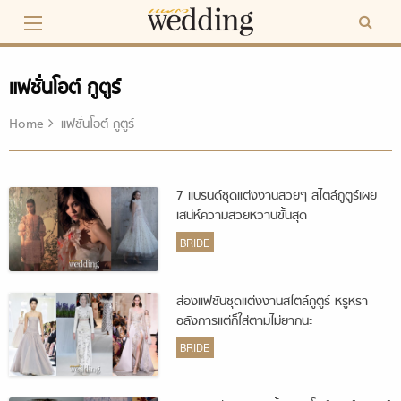
Skip
to
content
แฟชั่นโอต์ กูตูร์
Home
แฟชั่นโอต์ กูตูร์
7 แบรนด์ชุดแต่งงานสวยๆ สไตล์กูตูร์เผย
เสน่ห์ความสวยหวานขั้นสุด
BRIDE
ส่องแฟชั่นชุดแต่งงานสไตล์กูตูร์ หรูหรา
อลังการแต่ก็ใส่ตามไม่ยากนะ
BRIDE