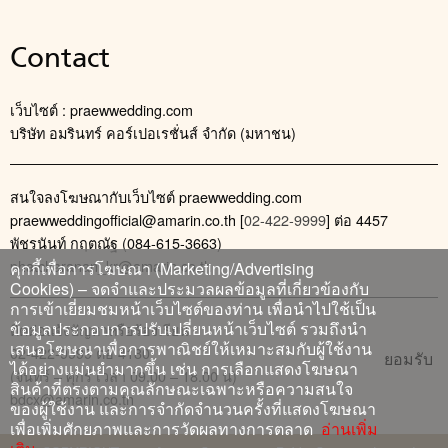
Contact
เว็บไซต์ : praewwedding.com
บริษัท อมรินทร์ คอร์เปอเรชั่นส์ จำกัด (มหาชน)
สนใจลงโฆษณากับเว็บไซต์ praewwedding.com
praewweddingofficial@amarin.co.th
[
02-422-9999
] ต่อ 4457
พัชรนันท์ กฤตณัฐ (084-615-3663)
phatcharanan_kr@amarin.co.th
คุกกี้เพื่อการโฆษณา (Marketing/Advertising
Cookies) – จดจำและประมวลผลข้อมูลที่เกี่ยวข้องกับ
การเข้าเยี่ยมชมหน้าเว็บไซต์ของท่าน เพื่อนำไปใช้เป็น
ข้อมูลประกอบการปรับเปลี่ยนหน้าเว็บไซต์ รวมถึงนำ
ติดต่อแจ้งปัญหาหรือร้องเรียน
เสนอโฆษณาเพื่อการพาณิชย์ให้เหมาะสมกับผู้ใช้งาน
02-422-9999 ต่อ 4180
ยอมรับ
ได้อย่างแม่นยำมากขึ้น เช่น การเลือกแสดงโฆษณา
(จันทร์ – ศุกร์ เวลา 09.00 – 18.00 น)
สินค้าที่ตรงตามคุณลักษณะเฉพาะหรือความสนใจ
bdcx@amarin.co.th
ของผู้ใช้งาน และการจำกัดจำนวนครั้งที่แสดงโฆษณา
เพื่อเพิ่มศักยภาพและการวัดผลทางการตลาด
อ่านเพิ่ม