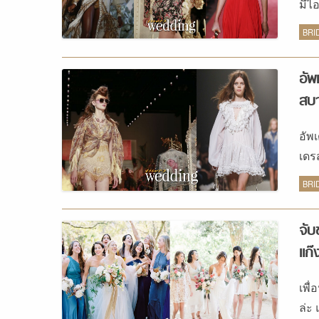
มีไ
สวย
BRI
อัพ
สบา
อัพ
เดร
แรง
BRI
จับ
แก๊
เพื
ล่ะ