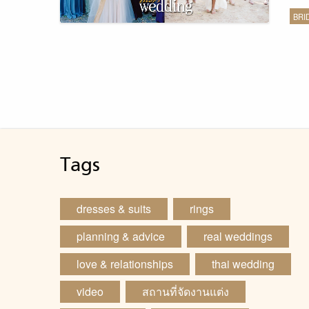
เดร
BRI
Tags
dresses & suits
rings
planning & advice
real weddings
love & relationships
thai wedding
video
สถานที่จัดงานแต่ง