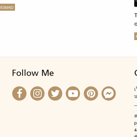
สในโอกาสอื่นได้อีกหรือเปล่านะ?
DESMAID
ร
Follow Me
เ
บ
ส
p
4
พ