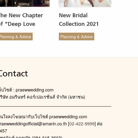
The New Chapter
New Bridal
of “Deep Love
Collection 2021
Wedding Studio” :
from COCO CHIC
Planning & Advice
Planning & Advice
ังสรรค์ผ้าทอของไทยให้
สวย เรียบง่าย สไตล์มินิ
งดงาม
มัล
Contact
ว็บไซต์ : praewwedding.com
ริษัท อมรินทร์ คอร์เปอเรชั่นส์ จำกัด (มหาชน)
นใจลงโฆษณากับเว็บไซต์ praewwedding.com
raewweddingofficial@amarin.co.th
[
02-422-9999
] ต่อ
457
ัชรนันท์ กฤตณัฐ (084-615-3663)