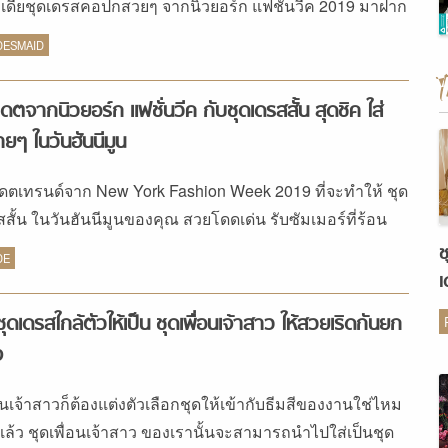
อเดียชุดเดรสคอปกสวยๆ จากนิวยอร์ก แฟชั่นวีค 2019 มาฝาก
ด้วยแถมอินเทรนด์ด้วยนะ
DESMAID
เดตจากนิวยอร์ก แฟชั่นวีค กับชุดเดรสสั้น สุดชิค ใส่
ยๆ ในวันฮันนีมูน
เดตเทรนด์จาก New York Fashion Week 2019 ที่จะทำให้ ชุด
สสั้น ในวันฮันนีมูนของคุณ สวยโดดเด่น รับซัมเมอร์ที่ร้อน
และไม่เอ้าท์แน่นอน
ช
DE
เ
ต
ชุดเดรสใกล้ตัวให้เป็น ชุดเพื่อนเจ้าสาว ให้สวยเริดกันยก
ง
่อนเจ้าสาวก็ต้องแต่งตัวเลือกชุดให้เข้ากับธีมสีของงานใช่ไหม
 แล้ว ชุดเพื่อนเจ้าสาว ของเรานั้นจะสามารถนำไปใส่เป็นชุด