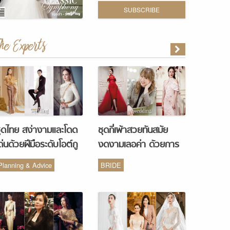
SUBSCRIBE
The Experts
ุดไทย สง่างามและโดด
ชุดกี่เพ้าสวยทันสมัย
ด่นด้วยฝีมือระดับโอต์กู
งดงามเลอค่า ด้วยการ
ูร์ จากห้องเสื้อ Vanus
รังสรรค์จากห้องเสื้อ
Planning & Advice
BRIDE
Couture
Monique Wedding