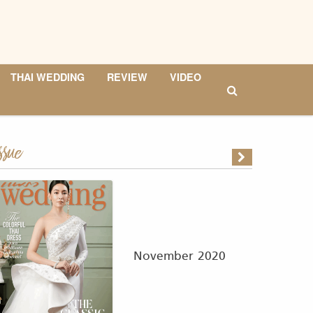
THAI WEDDING
REVIEW
VIDEO
ssue
November 2020