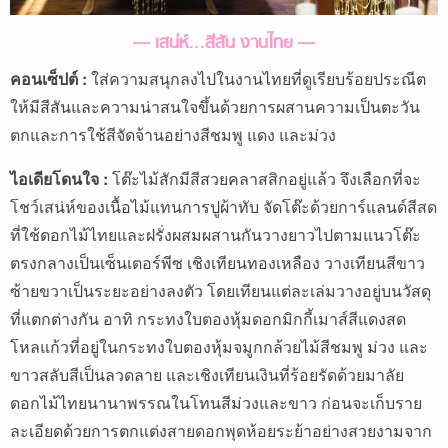
— เสน่ห์…สีสัน งานไทย —
คอนเซ็ปต์ :
ใส่ความสนุกลงไปในงานไทยที่ดูเรียบร้อยประณีต
ให้มีสีสันและความน่าสนใจขึ้นด้วยการผสานความเป็นตะวัน
ตกและการใช้สีจัดจ้านอย่างสีชมพู แดง และม่วง
ไอเดียโดนใจ :
โต๊ะไม้สักมีสีสวยคลาสสิกอยู่แล้ว จึงเลือกที่จะ
โชว์เสน่ห์ของเนื้อไม้แทนการปูผ้าทับ จัดโต๊ะด้วยการ์แลนด์สีสด
ที่ใช้ดอกไม้ไทยและฝรั่งผสมผสานกันวางยาวไปตามแนวโต๊ะ
ตรงกลางเป็นเซ็นเตอร์พีซ เชิงเทียนทองเหลือง วางเทียนสีขาว
ซ้ายขวาเป็นระยะอย่างลงตัว โดยเทียนแต่ละเล่มวางอยู่บนวัสดุ
ที่แตกต่างกัน อาทิ กระทงใบตองหุ้มดอกมิกกี้เมาส์สีแดงสด
โหลแก้วที่อยู่ในกระทงใบตองหุ้มจมูกกล้วยไม้สีชมพู ม่วง และ
ขาวสลับสีเป็นลวดลาย และเชิงเทียนเงินที่ร้อยรัดด้วยมาลัย
ดอกไม้ไทยนานาพรรณในโทนสีม่วงและขาว ก่อนจะเก็บราย
ละเอียดด้วยการตกแต่งสายดอกพุดห้อยระย้าอย่างสวยงามจาก