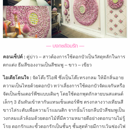
— บงกชล้อมรัก —
คอนเซ็ปต์ :
คู่บ่าว – สาวต้องการใช้ดอกบัวเป็นวัสดุหลักในการ
ตกแต่ง ธีมสีของงานเป็นสีชมพู – ขาว – เขียว
ไอเดียโดนใจ :
จัดโต๊ะวีไอพี ซึ่งเป็นโต๊ะทรงกลม ให้มีกลิ่นอาย
ความเป็นไทยด้วยดอกบัว ทว่าเลี่ยงการใช้ดอกบัวจัดแจกันหรือ
จัดเป็นเซ็นเตอร์พีซแบบเดิมๆ โดยใช้ดอกพุดถักลายบนสแตนด์
เล็กๆ 3 อันหันเข้าหากันแทนเซ็นเตอร์พีซ ตรงกลางวางเทียนสี
ขาวไล่ระดับเพื่อความโรแมนติก จากนั้นโรยกลีบบัวสีชมพูเป็น
วงกลมแล้วล้อมด้วยดอกไม้ที่มีความหมายดีอย่างดอกบานไม่รู้
โรย ดอกรักและขั้วดอกรักเป็นชั้นๆ ชั้นสุดท้ายมีการเว้นช่องไฟ