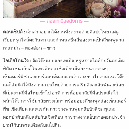
— ลองเทเบิลอลังการ
—
คอนเซ็ปต์ :
เจ้าสาวอยากได้งานที่งดงามด้วยศิลปะไทย แต่ดู
เรียบหรูสไตล์ตะวันตก และกำหนดธีมสีของงานเป็นสีชมพูพาส
เทลหม่น – ทองอ่อน – ขาว
ไอเดียโดนใจ :
จัดโต๊ะแบบลองเทเบิล หรูหราสไตล์ตะวันตกเต็ม
พิกัด เช่น เก้าอี้วินเทจสีทอง เชิงเทียนสีทองขนาดต่างๆ
เซ็นเตอร์พีซ และการ์แลนด์ดอกแวนด้าวางยาวไปตามแนวโต๊ะ
แต่ก็สัมผัสได้ถึงความเป็นไทยด้วยการเสริมสิ่งละอันพันละน้อย
ที่เป็นงานฝีมือไทยเข้าไป อาทิ การห้อยมาลัยฝีมือประณีตไว้
หน้าโต๊ะ การใช้มาลัยพวงเล็กๆ พร้อมอุบะสีชมพูคล้องเซ็นเตอร์
พีซ เชิงเทียน และแจกัน การวางพานพุ่มกลีบบัวสีชมพูและ
ดอกบัวพับกลีบสลับกับเชิงเทียน การวางงานเย็บลายดอกประจำ
ยามไว้บนจานเคียงกับแน็ปกิน