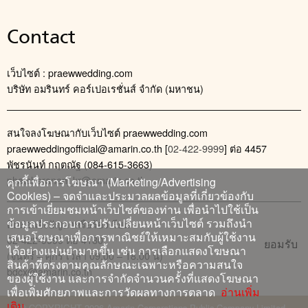
Contact
เว็บไซต์ : praewwedding.com
บริษัท อมรินทร์ คอร์เปอเรชั่นส์ จำกัด (มหาชน)
สนใจลงโฆษณากับเว็บไซต์ praewwedding.com
praewweddingofficial@amarin.co.th
[
02-422-9999
] ต่อ 4457
พัชรนันท์ กฤตณัฐ (084-615-3663)
phatcharanan_kr@amarin.co.th
คุกกี้เพื่อการโฆษณา (Marketing/Advertising
Cookies) – จดจำและประมวลผลข้อมูลที่เกี่ยวข้องกับ
การเข้าเยี่ยมชมหน้าเว็บไซต์ของท่าน เพื่อนำไปใช้เป็น
ข้อมูลประกอบการปรับเปลี่ยนหน้าเว็บไซต์ รวมถึงนำ
ติดต่อแจ้งปัญหาหรือร้องเรียน
เสนอโฆษณาเพื่อการพาณิชย์ให้เหมาะสมกับผู้ใช้งาน
02-422-9999 ต่อ 4180
ยอมรับ
ได้อย่างแม่นยำมากขึ้น เช่น การเลือกแสดงโฆษณา
(จันทร์ – ศุกร์ เวลา 09.00 – 18.00 น)
สินค้าที่ตรงตามคุณลักษณะเฉพาะหรือความสนใจ
bdcx@amarin.co.th
ของผู้ใช้งาน และการจำกัดจำนวนครั้งที่แสดงโฆษณา
เพื่อเพิ่มศักยภาพและการวัดผลทางการตลาด
อ่านเพิ่ม
เติม
© COPYRIGHT 2026 Amarin Corporations Public Company Limited.