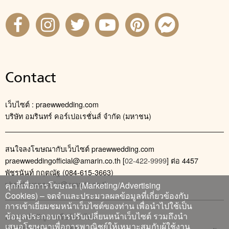
Contact
เว็บไซต์ : praewwedding.com
บริษัท อมรินทร์ คอร์เปอเรชั่นส์ จำกัด (มหาชน)
สนใจลงโฆษณากับเว็บไซต์ praewwedding.com
praewweddingofficial@amarin.co.th
[
02-422-9999
] ต่อ 4457
พัชรนันท์ กฤตณัฐ (084-615-3663)
phatcharanan_kr@amarin.co.th
คุกกี้เพื่อการโฆษณา (Marketing/Advertising
Cookies) – จดจำและประมวลผลข้อมูลที่เกี่ยวข้องกับ
การเข้าเยี่ยมชมหน้าเว็บไซต์ของท่าน เพื่อนำไปใช้เป็น
ข้อมูลประกอบการปรับเปลี่ยนหน้าเว็บไซต์ รวมถึงนำ
ติดต่อแจ้งปัญหาหรือร้องเรียน
เสนอโฆษณาเพื่อการพาณิชย์ให้เหมาะสมกับผู้ใช้งาน
02-422-9999 ต่อ 4180