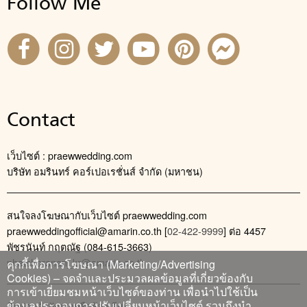
Follow Me
Contact
เว็บไซต์ : praewwedding.com
บริษัท อมรินทร์ คอร์เปอเรชั่นส์ จำกัด (มหาชน)
สนใจลงโฆษณากับเว็บไซต์ praewwedding.com
praewweddingofficial@amarin.co.th
[
02-422-9999
] ต่อ 4457
พัชรนันท์ กฤตณัฐ (084-615-3663)
phatcharanan_kr@amarin.co.th
คุกกี้เพื่อการโฆษณา (Marketing/Advertising
Cookies) – จดจำและประมวลผลข้อมูลที่เกี่ยวข้องกับ
การเข้าเยี่ยมชมหน้าเว็บไซต์ของท่าน เพื่อนำไปใช้เป็น
ข้อมูลประกอบการปรับเปลี่ยนหน้าเว็บไซต์ รวมถึงนำ
ติดต่อแจ้งปัญหาหรือร้องเรียน