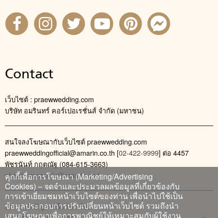
Contact
เว็บไซต์ : praewwedding.com
บริษัท อมรินทร์ คอร์เปอเรชั่นส์ จำกัด (มหาชน)
สนใจลงโฆษณากับเว็บไซต์ praewwedding.com
praewweddingofficial@amarin.co.th
[
02-422-9999
] ต่อ 4457
พัชรนันท์ กฤตณัฐ (084-615-3663)
phatcharanan_kr@amarin.co.th
คุกกี้เพื่อการโฆษณา (Marketing/Advertising
Cookies) – จดจำและประมวลผลข้อมูลที่เกี่ยวข้องกับ
การเข้าเยี่ยมชมหน้าเว็บไซต์ของท่าน เพื่อนำไปใช้เป็น
ข้อมูลประกอบการปรับเปลี่ยนหน้าเว็บไซต์ รวมถึงนำ
ติดต่อแจ้งปัญหาหรือร้องเรียน
เสนอโฆษณาเพื่อการพาณิชย์ให้เหมาะสมกับผู้ใช้งาน
02-422-9999 ต่อ 4180