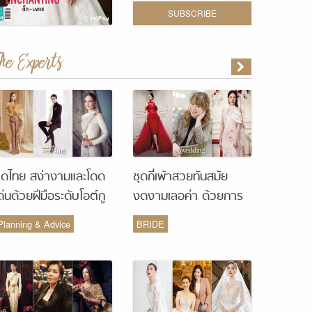
SUBSCRIBE
The Experts
ุดไทย สง่างามและโดด
ชุดกี่เพ้าสวยทันสมัย
ด่นด้วยฝีมือระดับโอต์กู
งดงามเลอค่า ด้วยการ
ูร์ จากห้องเสื้อ Vanus
รังสรรค์จากห้องเสื้อ
Planning & Advice
BRIDE
Couture
Monique Wedding