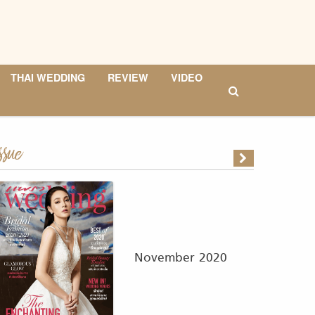
THAI WEDDING
REVIEW
VIDEO
ssue
November 2020