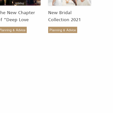
The New Chapter
New Bridal
of “Deep Love
Collection 2021
Wedding Studio” :
from COCO CHIC
Planning & Advice
Planning & Advice
ังสรรค์ผ้าทอของไทยให้
สวย เรียบง่าย สไตล์มินิ
งดงาม
มัล