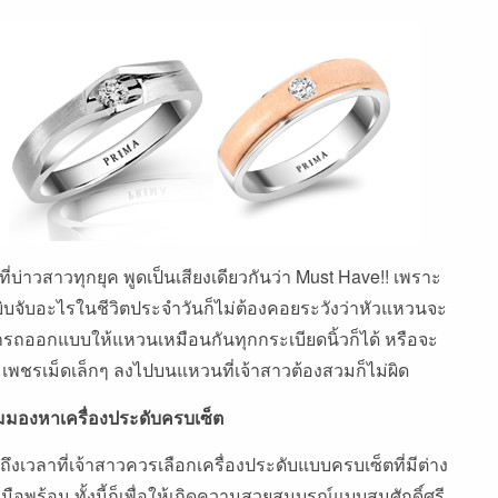
่บ่าวสาวทุกยุค พูดเป็นเสียงเดียวกันว่า Must Have!! เพราะ
ยิบจับอะไรในชีวิตประจำวันก็ไม่ต้องคอยระวังว่าหัวแหวนจะ
ามารถออกแบบให้แหวนเหมือนกันทุกกระเบียดนิ้วก็ได้ หรือจะ
มเพชรเม็ดเล็กๆ ลงไปบนแหวนที่เจ้าสาวต้องสวมก็ไม่ผิด
่มมองหาเครื่องประดับครบเซ็ต
็ถึงเวลาที่เจ้าสาวควรเลือกเครื่องประดับแบบครบเซ็ตที่มีต่าง
อพร้อม ทั้งนี้ก็เพื่อให้เกิดความสวยสมบูรณ์แบบสมศักดิ์ศรี