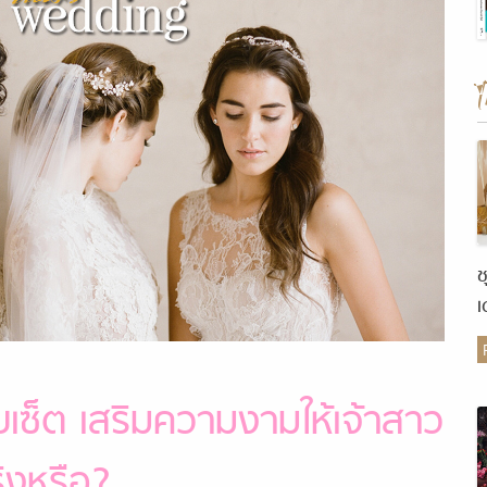
ช
เ
ต
บเซ็ต เสริมความงามให้เจ้าสาว
ิงหรือ?