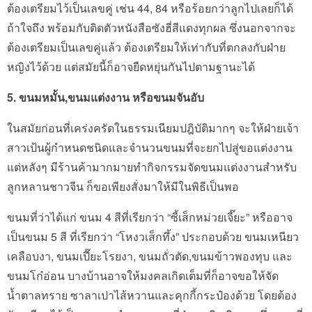
ต้องเตรียมไว้เป็นเลขคู่ เช่น 44, 84 หรือร้อยกว่าลูกไปเลยก็ได้
ถ้าใจถึง พร้อมกับติดตัวหนังสือซังฮี่สีแดงทุกผล ซึ่งนอกจากจะ
ต้องเตรียมเป็นเลขคู่แล้ว ต้องเตรียมให้เท่ากับที่ตกลงกับฝ่าย
หญิงไว้ด้วย แต่สมัยนี้ก็อาจยืดหยุ่นกันไปตามฐานะได้
5. ขนมหมั้น
,
ขนมแต่งงาน หรือขนมจันอับ
ในสมัยก่อนที่เคร่งครัดในธรรมเนียมปฎิบัติมากๆ จะให้ฝ่ายเจ้า
สาวเป้นผู้กำหนดชนิดและจำนวนขนมที่จะยกไปสู่ขอแต่งงาน
แต่หลังๆ มีร้านค้ามากมายทำกิจกรรมจัดขนมแต่งงานสำหรับ
ลูกหลานชาวจีน ก็ขอเพียงสั่งมาให้มีในพิธีเป็นพอ
ขนมที่ว่าได้แก่ ขนม 4 สีที่เรียกว่า “ซี้เส็กหม่วยเจี๊ยะ” หรืออาจ
เป็นขนม 5 สี ที่เรียกว่า “โหงวเส็กทึ้ง” ประกอบด้วย ขนมเหนียว
เคลือบงา, ขนมเปี๊ยะโรยงา, ขนมถั่วตัด,ขนมข้าวพองทุบ และ
ขนมโก๋อ่อน บางบ้านอาจให้มงคลเกิดเต็มที่ก็อาจขอให้จัด
น้ำตาลทราย ซาลาเปาไส้หวานและคุกกี้กระป๋องด้วย โดยต้อง