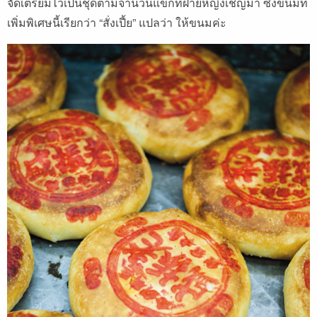
จัดเตรียมไว้เป็นชุดตามจำนวนแขกที่ฝ่ายหญิงเชิญมา ซึ่งขนมที่
เพิ่มพิเศษนี้เรียกว่า “สั่งเปี้ย” แปลว่า ให้ขนมค่ะ