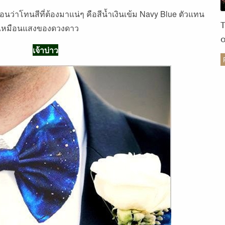
นว่าโทนสีที่ต้องมาแน่ๆ คือสีน้ำเงินเข้ม Navy Blue ตัวแทน
์ๆ เหมือนแสงของดวงดาว
เจ้าบ่าว
ร