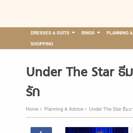
Skip
to
content
DRESSES & SUITS
RINGS
PLANNING &
SHOPPING
Under The Star ธีม
รัก
Home
Planning & Advice
Under The Star ธีมง