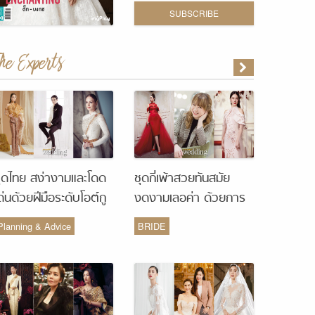
SUBSCRIBE
The Experts
ุดไทย สง่างามและโดด
ชุดกี่เพ้าสวยทันสมัย
ด่นด้วยฝีมือระดับโอต์กู
งดงามเลอค่า ด้วยการ
ูร์ จากห้องเสื้อ Vanus
รังสรรค์จากห้องเสื้อ
Planning & Advice
BRIDE
Couture
Monique Wedding