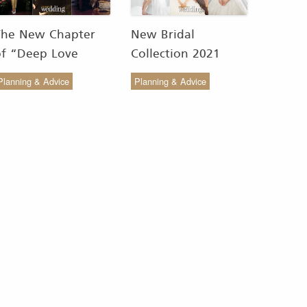
The New Chapter
New Bridal
of “Deep Love
Collection 2021
Wedding Studio” :
from COCO CHIC
Planning & Advice
Planning & Advice
ังสรรค์ผ้าทอของไทยให้
สวย เรียบง่าย สไตล์มินิ
งดงาม
มัล