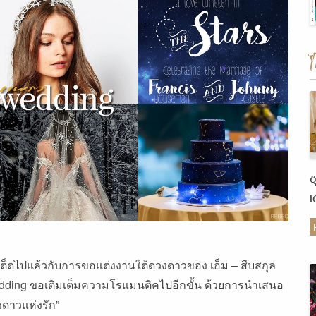
ช
เ
ต
ต็ดไปแล้วกับการขอแต่งงานใต้ดวงดาวของ เอ็ม – สืบสกุล
wedding ขอเติมเต็มความโรแมนติคไปอีกขั้น ด้วยการนำเสนอ
งดาวแห่งรัก”