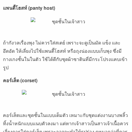
แพนตี้โฮส
ท์ (panty host)
ถ้ากังวลเรื่องพุง ไม่ควรใส่สเตย์ เพราะจะดูเป็นมัด แข็ง และ
อึดอัด ให้เลี่ยงไปใช้แพนตี้โฮสท์ หรือถุงน่องแบบเก็บพุง ซึ่งมี
กางเกงชั้นในในตัว ใช้ได้ดีกับชุดผ้าซาตินที่มีกระโปรงแคบเข้า
รูป
คอร์เส็ต (corset)
คอร์เส็ตและชุดชั้นในแบบเต็มตัว เหมาะกับชุดแต่งงานบางพลิ้ว
ทิ้งน้ำหนักแบบแนบตัวลงมา แต่หากเจ้าสาวเป็นสาวเจ้าเนื้อควร
เลี่ยงการใส่คอร์เส็ต เพราะอาจจะทำให้รูปร่าง ดูหนากว่าที่ควร