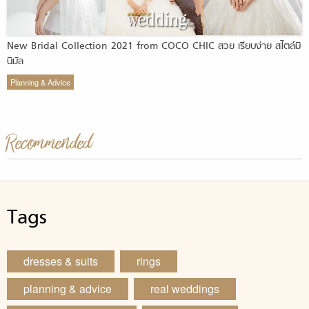
New Bridal Collection 2021 from COCO CHIC สวย เรียบง่าย สไตล์มิ
นิมัล
Planning & Advice
Recommended
Tags
dresses & suits
rings
planning & advice
real weddings