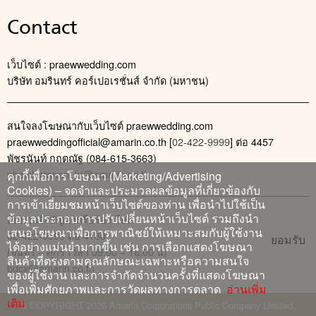
Contact
เว็บไซต์ : praewwedding.com
บริษัท อมรินทร์ คอร์เปอเรชั่นส์ จำกัด (มหาชน)
สนใจลงโฆษณากับเว็บไซต์ praewwedding.com
praewweddingofficial@amarin.co.th
[
02-422-9999
] ต่อ 4457
พัชรนันท์ กฤตณัฐ (084-615-3663)
phatcharanan_kr@amarin.co.th
คุกกี้เพื่อการโฆษณา (Marketing/Advertising
Cookies) – จดจำและประมวลผลข้อมูลที่เกี่ยวข้องกับ
การเข้าเยี่ยมชมหน้าเว็บไซต์ของท่าน เพื่อนำไปใช้เป็น
ข้อมูลประกอบการปรับเปลี่ยนหน้าเว็บไซต์ รวมถึงนำ
ติดต่อแจ้งปัญหาหรือร้องเรียน
เสนอโฆษณาเพื่อการพาณิชย์ให้เหมาะสมกับผู้ใช้งาน
02-422-9999 ต่อ 4180
ยอมรับ
ได้อย่างแม่นยำมากขึ้น เช่น การเลือกแสดงโฆษณา
(จันทร์ – ศุกร์ เวลา 09.00 – 18.00 น)
สินค้าที่ตรงตามคุณลักษณะเฉพาะหรือความสนใจ
bdcx@amarin.co.th
ของผู้ใช้งาน และการจำกัดจำนวนครั้งที่แสดงโฆษณา
เพื่อเพิ่มศักยภาพและการวัดผลทางการตลาด
อ่านเพิ่ม
เติม
© COPYRIGHT 2026 Amarin Corporations Public Company Limited.