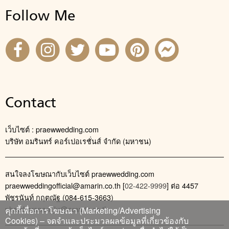
Follow Me
Contact
เว็บไซต์ : praewwedding.com
บริษัท อมรินทร์ คอร์เปอเรชั่นส์ จำกัด (มหาชน)
สนใจลงโฆษณากับเว็บไซต์ praewwedding.com
praewweddingofficial@amarin.co.th
[
02-422-9999
] ต่อ 4457
พัชรนันท์ กฤตณัฐ (084-615-3663)
phatcharanan_kr@amarin.co.th
คุกกี้เพื่อการโฆษณา (Marketing/Advertising
Cookies) – จดจำและประมวลผลข้อมูลที่เกี่ยวข้องกับ