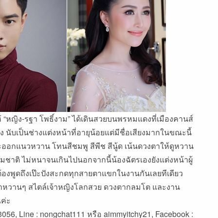
“หญิง-รฐา โพธิ์งาม” ได้เดินสวยบนพรหมแดงที่เมืองคานส์
 นับเป็นช่างแต่งหน้าที่อายุน้อยแต่มีชื่อเสียงมากในขณะนี้
ออกแนวหวาน โทนสีชมพู สีพีช สีนู้ด เน้นดวงตาให้ดูหวาน
มชาติ ไม่หนาจนเกินไปนอกจากนี้น้องฉัตรเองยังแต่งหน้าผู้
ม่ต้องพูดถึงเป๊ะปังสะกดทุกสายตาแขกในงานกันเลยทีเดียว
าหวานๆ สไตล์เจ้าหญิงโลกสวย ดวงตากลมโต และงาน
ค่ะ
3056, Line : nongchat111 หรือ aimmyitchy21, Facebook :