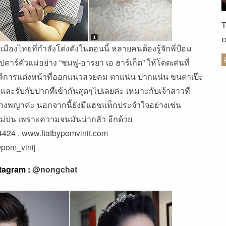
ไทยที่กำลังโด่งดังในตอนนี้ หลายคนต้องรู้จักพี่ป้อม
ปตาร์ตัวแม่อย่าง “ชมพู่-อารยา เอ ฮาร์เก็ต” ให้โดดเด่นที่
ร
ไตล์การแต่งหน้าที่ออกแนวสวยคม ตาแน่น ปากแน่น ขนตาเป๊ะ
และรับกับปากที่เข้ากันสุดๆไปเลยค่ะ เหมาะกับเจ้าสาวที่
นนางพญาค่ะ นอกจากนี้ยังมีแฮชแท็กประจำใจอย่างเช่น
่บ่น เพราะความจนมันน่ากลัว อีกด้วย
4424 , www.fiatbypomvinit.com
pom_vinij
nstagram :
@nongchat