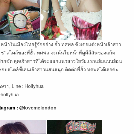
ในเมืองไทยรู้จักอย่าง ฮั้ว ทศพล ซึ่งเคยแต่งหน้าเจ้าสาว
ช” สไตล์ของพี่ฮั้ว ทศพล จะเน้นใบหน้าที่ดูมีสีสันของแก้ม
 ปากชัด ลุคเจ้าสาวที่ได้จะออกแนวสาวใสวัยแรกแย้มแบบย้อน
อบสไตล์ขี้เล่นเจ้าสาวแสนสนุก ติดต่อพี่ฮั้ว ทศพลได้เลยค่ะ
911, Line : Hollyhua
hollyhua
nstagram :
@lovemelondon