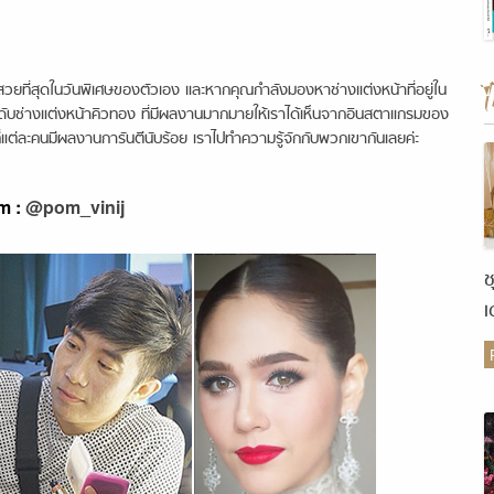
ุดในวันพิเศษของตัวเอง และหากคุณกำลังมองหาช่างแต่งหน้าที่อยู่ใน
นดับช่างแต่งหน้าคิวทอง ที่มีผลงานมากมายให้เราได้เห็นจากอินสตาแกรมของ
่แต่ละคนมีผลงานการันตีนับร้อย เราไปทำความรู้จักกับพวกเขากันเลยค่ะ
am :
@pom_vinij
ช
เ
ต