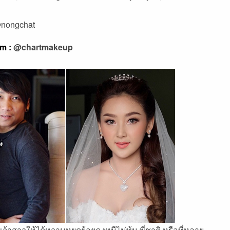
nongchat
am :
@chartmakeup
าสาวให้ได้หวานหยดย้อยคงหนีไม่พ้น พี่ชาติ หรือที่หลาย