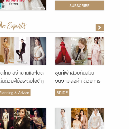
SUBSCRIBE
The Experts
ุดไทย สง่างามและโดด
ชุดกี่เพ้าสวยทันสมัย
ด่นด้วยฝีมือระดับโอต์กู
งดงามเลอค่า ด้วยการ
ูร์ จากห้องเสื้อ Vanus
รังสรรค์จากห้องเสื้อ
Planning & Advice
BRIDE
Couture
Monique Wedding