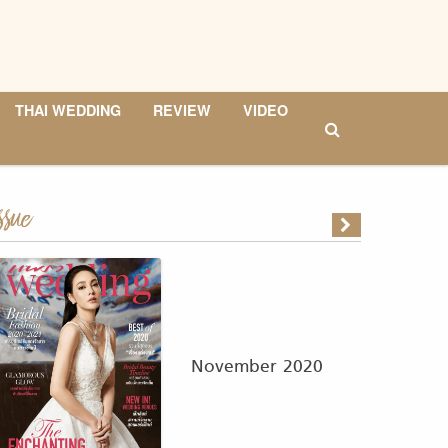
THAI WEDDING
REVIEW
VIDEO
ssue
November 2020