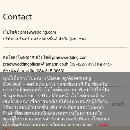
Contact
เว็บไซต์ : praewwedding.com
บริษัท อมรินทร์ คอร์เปอเรชั่นส์ จำกัด (มหาชน)
สนใจลงโฆษณากับเว็บไซต์ praewwedding.com
praewweddingofficial@amarin.co.th
[
02-422-9999
] ต่อ 4457
พัชรนันท์ กฤตณัฐ (084-615-3663)
phatcharanan_kr@amarin.co.th
คุกกี้เพื่อการโฆษณา (Marketing/Advertising
Cookies) – จดจำและประมวลผลข้อมูลที่เกี่ยวข้องกับ
การเข้าเยี่ยมชมหน้าเว็บไซต์ของท่าน เพื่อนำไปใช้เป็น
ข้อมูลประกอบการปรับเปลี่ยนหน้าเว็บไซต์ รวมถึงนำ
ติดต่อแจ้งปัญหาหรือร้องเรียน
เสนอโฆษณาเพื่อการพาณิชย์ให้เหมาะสมกับผู้ใช้งาน
02-422-9999 ต่อ 4180
ยอมรับ
ได้อย่างแม่นยำมากขึ้น เช่น การเลือกแสดงโฆษณา
(จันทร์ – ศุกร์ เวลา 09.00 – 18.00 น)
สินค้าที่ตรงตามคุณลักษณะเฉพาะหรือความสนใจ
bdcx@amarin.co.th
ของผู้ใช้งาน และการจำกัดจำนวนครั้งที่แสดงโฆษณา
เพื่อเพิ่มศักยภาพและการวัดผลทางการตลาด
อ่านเพิ่ม