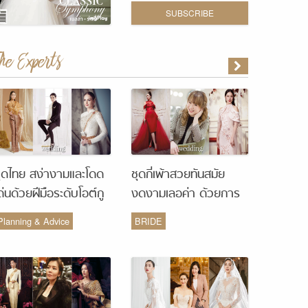
SUBSCRIBE
The Experts
ุดไทย สง่างามและโดด
ชุดกี่เพ้าสวยทันสมัย
ด่นด้วยฝีมือระดับโอต์กู
งดงามเลอค่า ด้วยการ
ูร์ จากห้องเสื้อ Vanus
รังสรรค์จากห้องเสื้อ
Planning & Advice
BRIDE
Couture
Monique Wedding