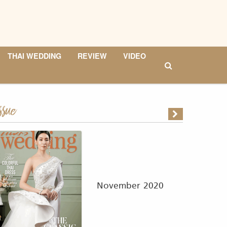
THAI WEDDING
REVIEW
VIDEO
ssue
November 2020