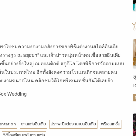
มความงดงามอลังการของพิธีแต่งงานสไตล์อินเดีย
รางกูร ณ อยุธยา” และเจ้าบ่าวหนุ่มหน้าคมเชื้อสายอินเดีย
จัดขึ้นอย่างยิ่งใหญ่ ณ เบเนดิกต์ สตูดิโอ โดยพิธีการจัดตามแบบ
ได้เห็นในประเทศไทย อีกทั้งยังคงความโรแมนติกจนหลายคน
ช
ะสวยงามขนาดไหน คลิกชมวิดีโอพรีเซนเทชั่นกันได้เลยจ้า
เ
ต
Box Wedding
entation
งานแต่งอินเดีย
ประเพณีแต่งงานแบบอินเดีย
พรีเซนเทชั่น
วิดีโอพรีเซนเทชั่นงานแต่ง