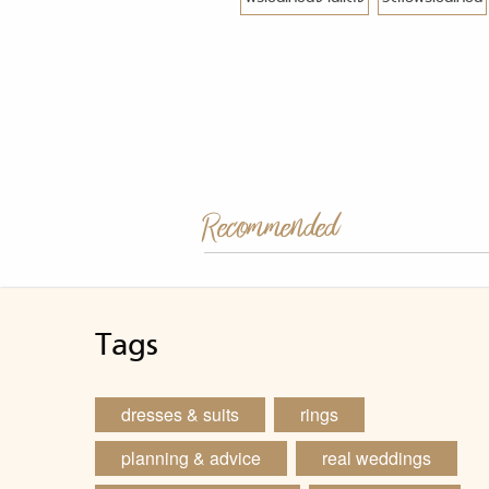
Recommended
Tags
dresses & suits
rings
planning & advice
real weddings