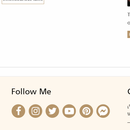
ร
Follow Me
เ
บ