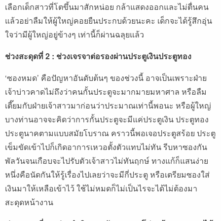
เลือกเด็กสาวที่โตขึ้นมาสักหน่อย กล้าแสดงออกและไม่ตื่นคน
แล้วอย่าลืมให้ผู้ใหญ่คอยยืนประกบด้วยนะคะ เด็กจะได้รู้สึกอุ่น
ใจว่ามีผู้ใหญ่อยู่ข้างๆ เท่านี้ก็ผ่านฉลุยแล้ว
ช่วงสะดุดที่ 2 : ช่วงเจรจาต่อรองผ่านประตูเงินประตูทอง
‘ซองหมด’ คือปัญหาอันดับต้นๆ ของช่วงนี้ อาจเป็นเพราะฝ่าย
เจ้าบ่าวคาดไม่ถึงว่าคนกั้นประตูจะมากมายมหาศาล หรือลืม
เตี๊ยมกับฝ่ายเจ้าสาวมาก่อนว่าประมาณเท่านี้พอนะ หรือผู้ใหญ่
บางท่านอาจจะคิดว่าการกั้นประตูจะมีแค่ประตูเงิน ประตูทอง
ประตูนาคตามแบบสมัยโบราณ คราวนี้พอเจอประตูสร้อย ประตู
เข็มขัดเข้าไปก็เกิดอาการเหวอตั้งตัวแทบไม่ทัน รีบหาซองกัน
พัลวันจนเกือบจะไปรับตัวเจ้าสาวไม่ทันฤกษ์ ทางแก้ก็แสนง่าย
หนึ่งคือนัดกันให้รู้เรื่องไปเลยว่าจะมีกี่ประตู หรือเตรียมซองใส่
เงินมาให้เหลือเข้าไว้ ใช้ไม่หมดก็ไม่เป็นไรจะได้ไม่ต้องมา
สะดุดหน้างาน