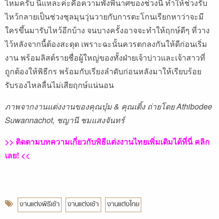
ไหมครับ นี่แหละค่ะคือความพังพินาศของช่วงนี้ ทำให้ช่วงรับ
ไหว้กลายเป็นช่วงชุลมุนวุ่นวายกับการตะโกนเรียกหาว่าจะมี
ใครขึ้นมารับไหว้อีกบ้าง จนบางครั้งอาจจะทำให้ฤกษ์ดีๆ ที่วาง
ไว้หลังจากนี้ต้องสะดุด เพราะฉะนั้นควรตกลงกันให้ดีก่อนเริ่ม
งาน พร้อมลิสต์รายชื่อผู้ใหญ่ของทั้งฝ่ายเจ้าบ่าวและเจ้าสาวที่
ถูกต้องให้พิธีกร พร้อมกับเรียงลำดับก่อนหลังมาให้เรียบร้อย
รับรองไหลลื่นไม่เสียฤกษ์แน่นอน
ภาพจากงานแต่งงานของคุณบุ๋ม & คุณเติ้ง ถ่ายโดย Athibodee
Suwannachot, ชญานี ชมแสงจันทร์
>> ติดตามบทความเกี่ยวกับพิธีแต่งงานไทยเพิ่มเติมได้ที่นี่
คลิก
เลย! <<
งานแต่งพิธีเช้า
งานแต่งเช้า
งานแต่งไทย