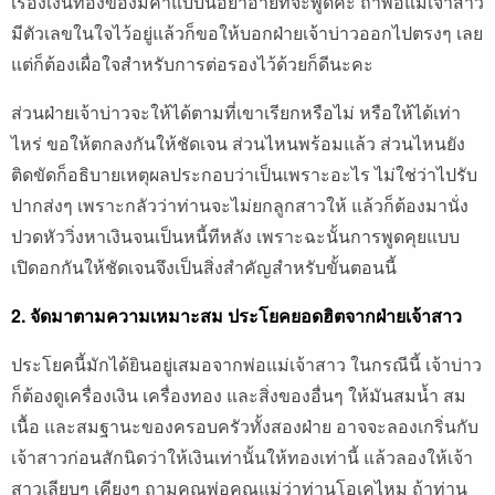
เรื่องเงินทองของมีค่าแบบนี้อย่าอายที่จะพูดค่ะ ถ้าพ่อแม่เจ้าสาว
มีตัวเลขในใจไว้อยู่แล้วก็ขอให้บอกฝ่ายเจ้าบ่าวออกไปตรงๆ เลย
แต่ก็ต้องเผื่อใจสำหรับการต่อรองไว้ด้วยก็ดีนะคะ
ส่วนฝ่ายเจ้าบ่าวจะให้ได้ตามที่เขาเรียกหรือไม่ หรือให้ได้เท่า
ไหร่ ขอให้ตกลงกันให้ชัดเจน ส่วนไหนพร้อมแล้ว ส่วนไหนยัง
ติดขัดก็อธิบายเหตุผลประกอบว่าเป็นเพราะอะไร ไม่ใช่ว่าไปรับ
ปากส่งๆ เพราะกลัวว่าท่านจะไม่ยกลูกสาวให้ แล้วก็ต้องมานั่ง
ปวดหัววิ่งหาเงินจนเป็นหนี้ทีหลัง เพราะฉะนั้นการพูดคุยแบบ
เปิดอกกันให้ชัดเจนจึงเป็นสิ่งสำคัญสำหรับขั้นตอนนี้
2. จัดมาตามความเหมาะสม ประโยคยอดฮิตจากฝ่ายเจ้าสาว
ประโยคนี้มักได้ยินอยู่เสมอจากพ่อแม่เจ้าสาว ในกรณีนี้ เจ้าบ่าว
ก็ต้องดูเครื่องเงิน เครื่องทอง และสิ่งของอื่นๆ ให้มันสมน้ำ สม
เนื้อ และสมฐานะของครอบครัวทั้งสองฝ่าย อาจจะลองเกริ่นกับ
เจ้าสาวก่อนสักนิดว่าให้เงินเท่านั้นให้ทองเท่านี้ แล้วลองให้เจ้า
สาวเลียบๆ เคียงๆ ถามคุณพ่อคุณแม่ว่าท่านโอเคไหม ถ้าท่าน