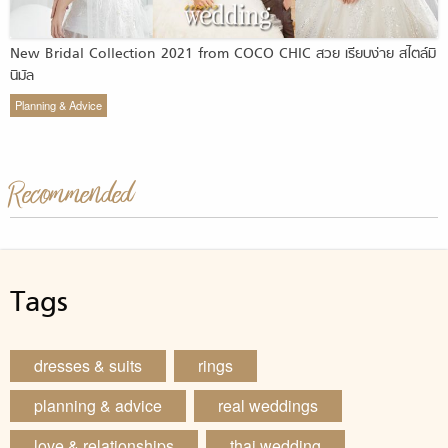
New Bridal Collection 2021 from COCO CHIC สวย เรียบง่าย สไตล์มิ
นิมัล
Planning & Advice
Recommended
Tags
dresses & suits
rings
planning & advice
real weddings
love & relationships
thai wedding