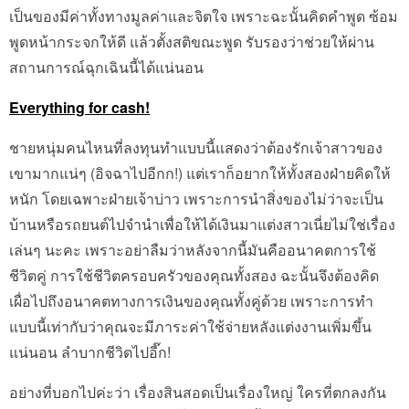
เป็นของมีค่าทั้งทางมูลค่าและจิตใจ เพราะฉะนั้นคิดคำพูด ซ้อม
พูดหน้ากระจกให้ดี แล้วตั้งสติขณะพูด รับรองว่าช่วยให้ผ่าน
สถานการณ์ฉุกเฉินนี้ได้แน่นอน
Everything for cash!
ชายหนุ่มคนไหนที่ลงทุนทำแบบนี้แสดงว่าต้องรักเจ้าสาวของ
เขามากแน่ๆ (อิจฉาไปอีกก!) แต่เราก็อยากให้ทั้งสองฝ่ายคิดให้
หนัก โดยเฉพาะฝ่ายเจ้าบ่าว เพราะการนำสิ่งของไม่ว่าจะเป็น
บ้านหรือรถยนต์ไปจำนำเพื่อให้ได้เงินมาแต่งสาวเนี่ยไม่ใช่เรื่อง
เล่นๆ นะคะ เพราะอย่าลืมว่าหลังจากนี้มันคืออนาคตการใช้
ชีวิตคู่ การใช้ชีวิตครอบครัวของคุณทั้งสอง ฉะนั้นจึงต้องคิด
เผื่อไปถึงอนาคตทางการเงินของคุณทั้งคู่ด้วย เพราะการทำ
แบบนี้เท่ากับว่าคุณจะมีภาระค่าใช้จ่ายหลังแต่งงานเพิ่มขึ้น
แน่นอน ลำบากชีวิตไปอี๊ก!
อย่างที่บอกไปค่ะว่า เรื่องสินสอดเป็นเรื่องใหญ่ ใครที่ตกลงกัน