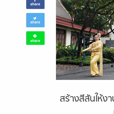
share
share
share
สร้างสีสันให้ง