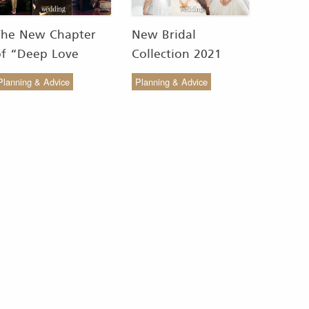
The New Chapter
New Bridal
of “Deep Love
Collection 2021
Wedding Studio” :
from COCO CHIC
Planning & Advice
Planning & Advice
ังสรรค์ผ้าทอของไทยให้
สวย เรียบง่าย สไตล์มินิ
งดงาม
มัล