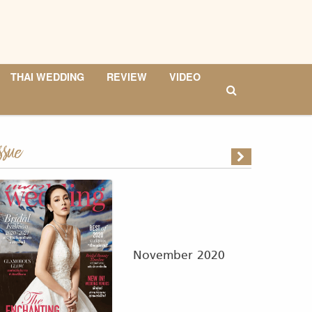
THAI WEDDING
REVIEW
VIDEO
ssue
November 2020