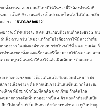
ขกทั้งงานรอคอย ดนตรีไทยที่ใช้ในช่วงนี้จึงต้องทําหน้าที่
นอย่างเต็มที่ ซึ่งวงดนตรีจะเป็นประเภทไหนไปไม่ได้นอกเสีย
ิดปากว่า
“ขบวนกลองยาว”
งยาวจะมีตั้งแต่วงละ 6 คน ประกอบด้วยคนตีกลองยาว 2 คน
ล่นฉิ่ง ฉาบ กรับ โหม่ง แต่ถ้าเมื่อไรต้องการให้มีนางรําเพิ่ม
ทิงกลองยาว โดยยังคงจํานวนสมาชิกในวงไว้ที่ 6 คนเช่นเดิม ก็
นวทํานองของทั้งสองเครื่องดนตรีนี้สามารถใช้โหม่งและฉาบ
รบสมบูรณ์ แนะนําให้คงไว้แล้วเพิ่มเติมนางรําและกล
บระยะทางที่วงกลองยาวต้องเดินแห่ไปกับขบวนขันหมาก ยิ่ง
 หลักการเลือกง่ายๆ คือ หากเป็นการเดินแห่ขันหมากในระยะ
งเล็กๆ ที่มีสมาชิกน้อยที่สุดคือ 6 คนก็พอ ถ้าเดินไกล
งขนาดกลางคือเพิ่มกลองยาวเป็น 4 ตัว และถ้าต้องเดินเป็น
เสียงไม่ตกตั้งแต่เริ่มเดินกระทั่งส่งขบวนผ่านประตูเงินประตู