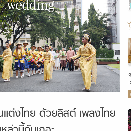
ช
เ
ต
านแต่งไทย ด้วยลิสต์ เพลงไทย
เหล่านีี้กันเถอะ