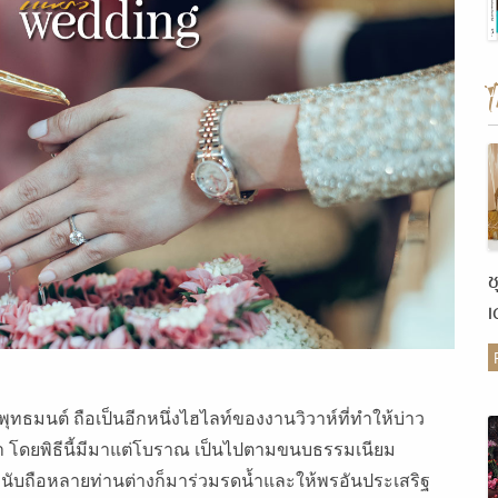
ช
เ
ต
ระพุทธมนต์ ถือเป็นอีกหนึ่งไฮไลท์ของงานวิวาห์ที่ทำให้บ่าว
ตา โดยพิธีนี้มีมาแต่โบราณ เป็นไปตามขนบธรรมเนียม
ารพนับถือหลายท่านต่างก็มาร่วมรดน้ำและให้พรอันประเสริฐ