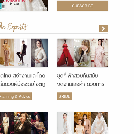
SUBSCRIBE
The Experts
ุดไทย สง่างามและโดด
ชุดกี่เพ้าสวยทันสมัย
ด่นด้วยฝีมือระดับโอต์กู
งดงามเลอค่า ด้วยการ
ูร์ จากห้องเสื้อ Vanus
รังสรรค์จากห้องเสื้อ
Planning & Advice
BRIDE
Couture
Monique Wedding