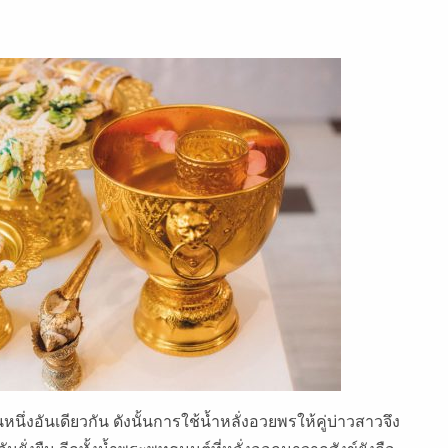
ึ่งอันเดียวกัน ดังนั้นการใช้น้ำหลั่งอวยพรให้คู่บ่าวสาวจึง