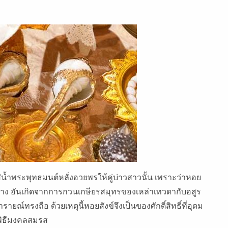
่น้ำพระพุทธมนต์หลั่งอวยพรให้คู่บ่าวสาวนั้น เพราะว่าหอย
 14 อย่าง อันเกิดจากการกวนเกษียรสมุทรของเหล่าเทวดากับอสูร
รายณ์ทรงถือ ด้วยเหตุนี้หอยสังข์จึงเป็นของศักดิ์สิทธิ์ที่อุดม
พิธีมงคลสมรส