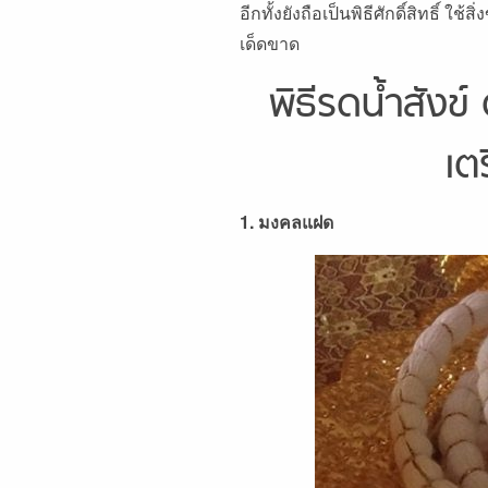
อีกทั้งยังถือเป็นพิธีศักดิ์สิทธิ์
เด็ดขาด
พิธีรดน้ำสังข
เต
1. มงคลแฝด