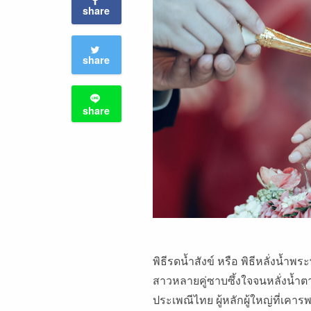
share
share
share
พิธีรดน้ำสังข์ หรือ พิธีหลั่งน้ำพ
สาวหลายคู่ซาบซึ้งใจจนหลั่งน้ำ
ประเพณีไทย ผู้หลักผู้ใหญ่ที่เค