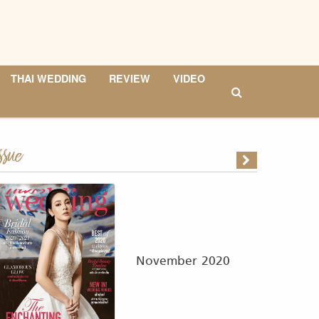
THAI WEDDING
REVIEW
VIDEO
ssue
November 2020