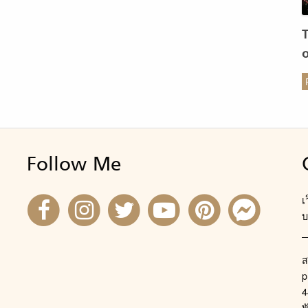
ร
Follow Me
เ
บ
ส
p
4
พ