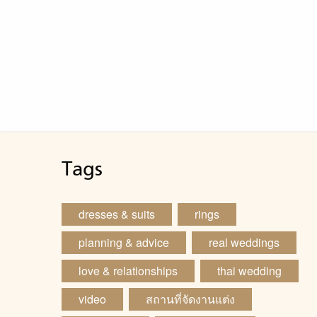
Tags
dresses & suits
rings
planning & advice
real weddings
love & relationships
thai wedding
video
สถานที่จัดงานแต่ง