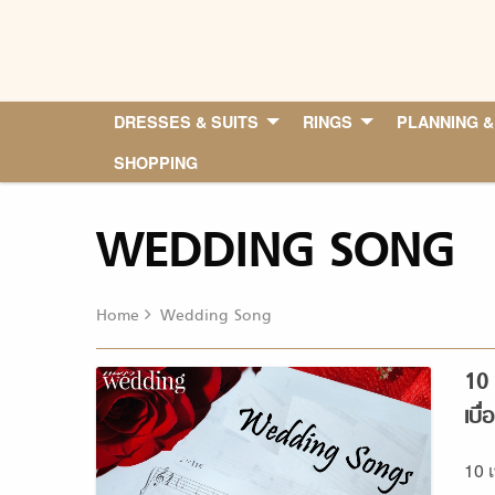
Skip
to
content
DRESSES & SUITS
RINGS
PLANNING &
SHOPPING
WEDDING SONG
Home
Wedding Song
10 
เบื่อ
10 เ