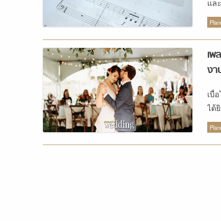
และ
ไหน
Plan
เพล
งาน
เบื
ได้ย
รก็อ
Plan