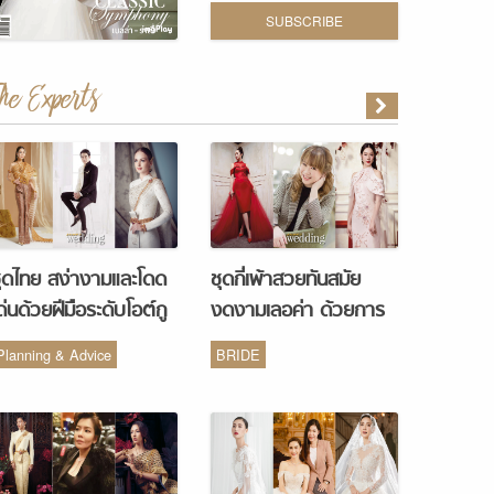
SUBSCRIBE
The Experts
ุดไทย สง่างามและโดด
ชุดกี่เพ้าสวยทันสมัย
ด่นด้วยฝีมือระดับโอต์กู
งดงามเลอค่า ด้วยการ
ูร์ จากห้องเสื้อ Vanus
รังสรรค์จากห้องเสื้อ
Planning & Advice
BRIDE
Couture
Monique Wedding