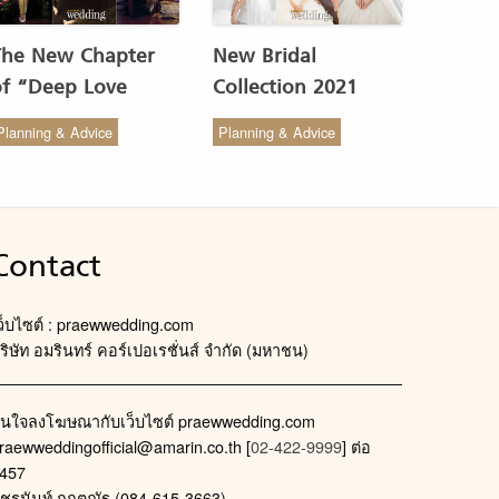
The New Chapter
New Bridal
of “Deep Love
Collection 2021
Wedding Studio” :
from COCO CHIC
Planning & Advice
Planning & Advice
ังสรรค์ผ้าทอของไทยให้
สวย เรียบง่าย สไตล์มินิ
งดงาม
มัล
Contact
ว็บไซต์ : praewwedding.com
ริษัท อมรินทร์ คอร์เปอเรชั่นส์ จำกัด (มหาชน)
นใจลงโฆษณากับเว็บไซต์ praewwedding.com
raewweddingofficial@amarin.co.th
[
02-422-9999
] ต่อ
457
ัชรนันท์ กฤตณัฐ (084-615-3663)