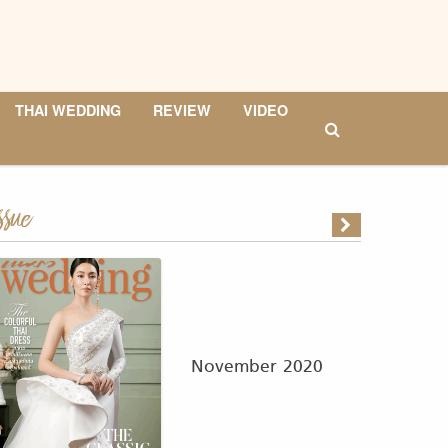
THAI WEDDING
REVIEW
VIDEO
ssue
November 2020