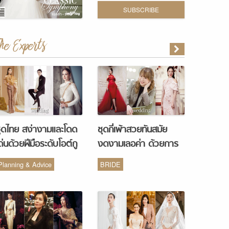
SUBSCRIBE
The Experts
ุดไทย สง่างามและโดด
ชุดกี่เพ้าสวยทันสมัย
ด่นด้วยฝีมือระดับโอต์กู
งดงามเลอค่า ด้วยการ
ูร์ จากห้องเสื้อ Vanus
รังสรรค์จากห้องเสื้อ
Planning & Advice
BRIDE
Couture
Monique Wedding