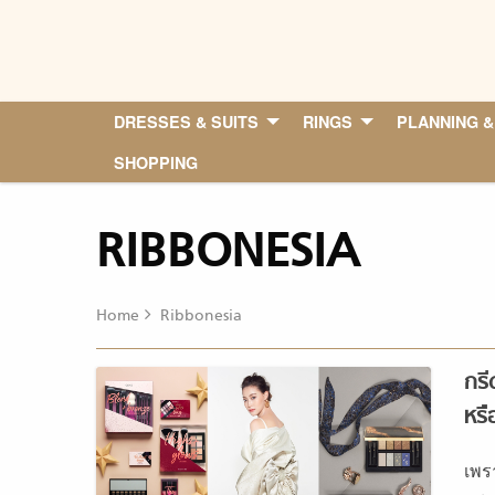
Skip
to
content
DRESSES & SUITS
RINGS
PLANNING &
SHOPPING
RIBBONESIA
Home
Ribbonesia
กรี
หรื
เพร