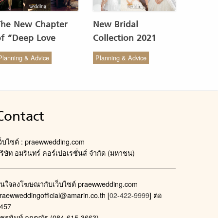
The New Chapter
New Bridal
of “Deep Love
Collection 2021
Wedding Studio” :
from COCO CHIC
Planning & Advice
Planning & Advice
ังสรรค์ผ้าทอของไทยให้
สวย เรียบง่าย สไตล์มินิ
งดงาม
มัล
Contact
ว็บไซต์ : praewwedding.com
ริษัท อมรินทร์ คอร์เปอเรชั่นส์ จำกัด (มหาชน)
นใจลงโฆษณากับเว็บไซต์ praewwedding.com
raewweddingofficial@amarin.co.th
[
02-422-9999
] ต่อ
457
ัชรนันท์ กฤตณัฐ (084-615-3663)