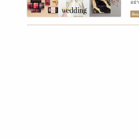
อย่
ปลา
Beau
ประ
บ้าง
Hol
ในป
Col
ล้ำ
มีช
Rib
สร้
สร้
ใช้
ปต์
รู้
โลก