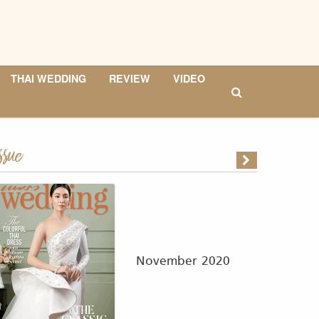
THAI WEDDING
REVIEW
VIDEO
ssue
November 2020