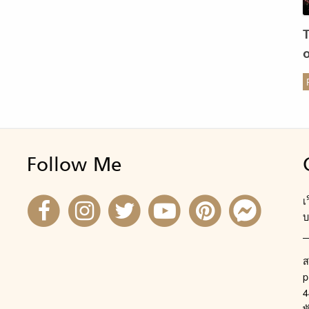
วรรคหนึ่งในวรรณกรรมคลาสสิคของจีนชื่อ I Ching ซึ่ง
ารถแปลความได้ว่า “คุณธรรมของโลกนั้นช่างยิ่งใหญ่ ให้
นิดทุกสรรพสิ่งรอบตัวเรา” […]
ร
Follow Me
เ
บ
ส
p
4
พ