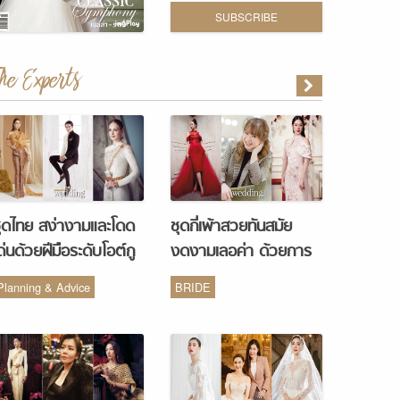
SUBSCRIBE
The Experts
ุดไทย สง่างามและโดด
ชุดกี่เพ้าสวยทันสมัย
ด่นด้วยฝีมือระดับโอต์กู
งดงามเลอค่า ด้วยการ
ูร์ จากห้องเสื้อ Vanus
รังสรรค์จากห้องเสื้อ
Planning & Advice
BRIDE
Couture
Monique Wedding