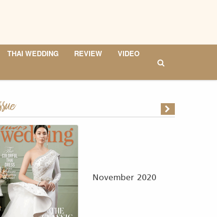
THAI WEDDING
REVIEW
VIDEO
ssue
November 2020