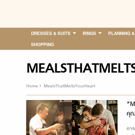
Skip
to
content
DRESSES & SUITS
RINGS
PLANNING &
SHOPPING
MEALSTHATMELT
Home
MealsThatMeltsYourHeart
“Me
คุณ
การ