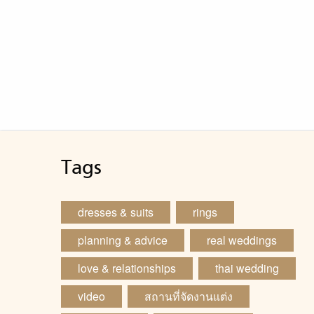
Tags
dresses & suits
rings
planning & advice
real weddings
love & relationships
thai wedding
video
สถานที่จัดงานแต่ง