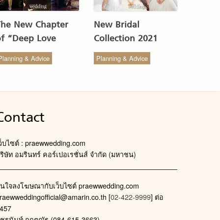
The New Chapter
New Bridal
of “Deep Love
Collection 2021
Wedding Studio” :
from COCO CHIC
Planning & Advice
Planning & Advice
ังสรรค์ผ้าทอของไทยให้
สวย เรียบง่าย สไตล์มินิ
งดงาม
มัล
Contact
ว็บไซต์ : praewwedding.com
ริษัท อมรินทร์ คอร์เปอเรชั่นส์ จำกัด (มหาชน)
นใจลงโฆษณากับเว็บไซต์ praewwedding.com
raewweddingofficial@amarin.co.th
[
02-422-9999
] ต่อ
457
ัชรนันท์ กฤตณัฐ (084-615-3663)