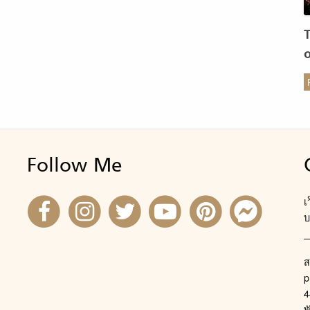
ร
Follow Me
เ
บ
ส
p
4
พ