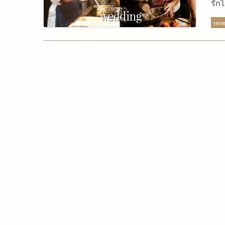
รัก
revi