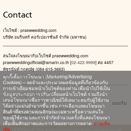
Contact
เว็บไซต์ : praewwedding.com
บริษัท อมรินทร์ คอร์เปอเรชั่นส์ จำกัด (มหาชน)
สนใจลงโฆษณากับเว็บไซต์ praewwedding.com
praewweddingofficial@amarin.co.th
[
02-422-9999
] ต่อ 4457
พัชรนันท์ กฤตณัฐ (084-615-3663)
phatcharanan_kr@amarin.co.th
คุกกี้เพื่อการโฆษณา (Marketing/Advertising
Cookies) – จดจำและประมวลผลข้อมูลที่เกี่ยวข้องกับ
การเข้าเยี่ยมชมหน้าเว็บไซต์ของท่าน เพื่อนำไปใช้เป็น
ข้อมูลประกอบการปรับเปลี่ยนหน้าเว็บไซต์ รวมถึงนำ
ติดต่อแจ้งปัญหาหรือร้องเรียน
เสนอโฆษณาเพื่อการพาณิชย์ให้เหมาะสมกับผู้ใช้งาน
02-422-9999 ต่อ 4180
ยอมรับ
ได้อย่างแม่นยำมากขึ้น เช่น การเลือกแสดงโฆษณา
(จันทร์ – ศุกร์ เวลา 09.00 – 18.00 น)
สินค้าที่ตรงตามคุณลักษณะเฉพาะหรือความสนใจ
bdcx@amarin.co.th
ของผู้ใช้งาน และการจำกัดจำนวนครั้งที่แสดงโฆษณา
เพื่อเพิ่มศักยภาพและการวัดผลทางการตลาด
อ่านเพิ่ม
เติม
© COPYRIGHT 2026 Amarin Corporations Public Company Limited.