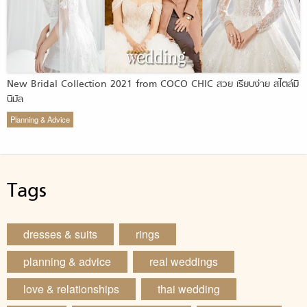
New Bridal Collection 2021 from COCO CHIC สวย เรียบง่าย สไตล์มิ
นิมัล
Planning & Advice
Tags
dresses & suits
rings
planning & advice
real weddings
love & relationships
thai wedding