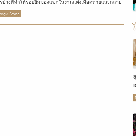
รบ้างที่ทำให้รอยยิ้มของแขกในงานแต่งเหือดหายและกลาย
ความรู้สึกว่างานแต่งน่าเบื่อสุดๆ!!
ning & Advice
ช
เ
ต