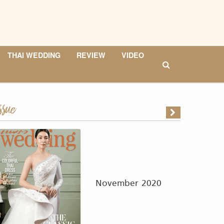
THAI WEDDING
REVIEW
VIDEO
ssue
November 2020