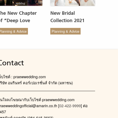
The New Chapter
New Bridal
of “Deep Love
Collection 2021
Wedding Studio” :
from COCO CHIC
Planning & Advice
Planning & Advice
ังสรรค์ผ้าทอของไทยให้
สวย เรียบง่าย สไตล์มินิ
งดงาม
มัล
Contact
ว็บไซต์ : praewwedding.com
ริษัท อมรินทร์ คอร์เปอเรชั่นส์ จำกัด (มหาชน)
นใจลงโฆษณากับเว็บไซต์ praewwedding.com
raewweddingofficial@amarin.co.th
[
02-422-9999
] ต่อ
457
ัชรนันท์ กฤตณัฐ (084-615-3663)