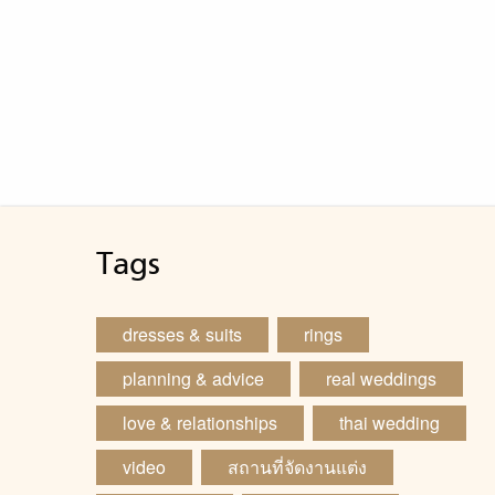
Tags
dresses & suits
rings
planning & advice
real weddings
love & relationships
thai wedding
video
สถานที่จัดงานแต่ง