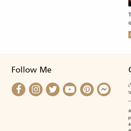
ร
Follow Me
เ
บ
ส
p
4
พ