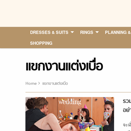
Skip
to
content
DRESSES & SUITS
RINGS
PLANNING &
SHOPPING
แขกงานแต่งเบื่อ
Home
แขกงานแต่งเบื่อ
รวม
อย่
จะมั