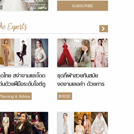
SUBSCRIBE
The Experts
ุดไทย สง่างามและโดด
ชุดกี่เพ้าสวยทันสมัย
ด่นด้วยฝีมือระดับโอต์กู
งดงามเลอค่า ด้วยการ
ูร์ จากห้องเสื้อ Vanus
รังสรรค์จากห้องเสื้อ
Planning & Advice
BRIDE
Couture
Monique Wedding