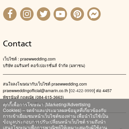
Contact
เว็บไซต์ : praewwedding.com
บริษัท อมรินทร์ คอร์เปอเรชั่นส์ จำกัด (มหาชน)
สนใจลงโฆษณากับเว็บไซต์ praewwedding.com
praewweddingofficial@amarin.co.th
[
02-422-9999
] ต่อ 4457
พัชรนันท์ กฤตณัฐ (084-615-3663)
phatcharanan_kr@amarin.co.th
คุกกี้เพื่อการโฆษณา (Marketing/Advertising
Cookies) – จดจำและประมวลผลข้อมูลที่เกี่ยวข้องกับ
การเข้าเยี่ยมชมหน้าเว็บไซต์ของท่าน เพื่อนำไปใช้เป็น
ข้อมูลประกอบการปรับเปลี่ยนหน้าเว็บไซต์ รวมถึงนำ
ติดต่อแจ้งปัญหาหรือร้องเรียน
เสนอโฆษณาเพื่อการพาณิชย์ให้เหมาะสมกับผู้ใช้งาน
02-422-9999 ต่อ 4180