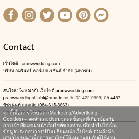
Contact
เว็บไซต์ : praewwedding.com
บริษัท อมรินทร์ คอร์เปอเรชั่นส์ จำกัด (มหาชน)
สนใจลงโฆษณากับเว็บไซต์ praewwedding.com
praewweddingofficial@amarin.co.th
[
02-422-9999
] ต่อ 4457
พัชรนันท์ กฤตณัฐ (084-615-3663)
phatcharanan_kr@amarin.co.th
คุกกี้เพื่อการโฆษณา (Marketing/Advertising
Cookies) – จดจำและประมวลผลข้อมูลที่เกี่ยวข้องกับ
การเข้าเยี่ยมชมหน้าเว็บไซต์ของท่าน เพื่อนำไปใช้เป็น
ข้อมูลประกอบการปรับเปลี่ยนหน้าเว็บไซต์ รวมถึงนำ
ติดต่อแจ้งปัญหาหรือร้องเรียน
เสนอโฆษณาเพื่อการพาณิชย์ให้เหมาะสมกับผู้ใช้งาน
02-422-9999 ต่อ 4180