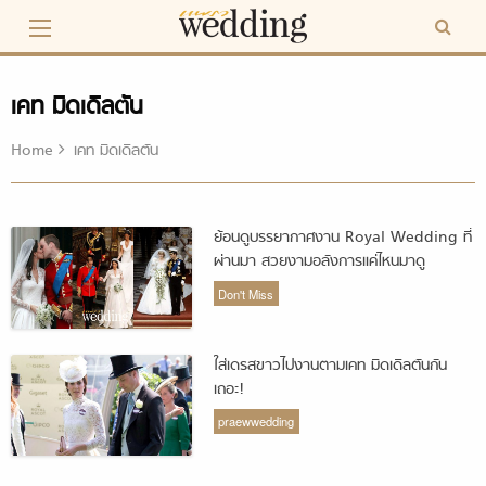
Skip
to
content
เคท มิดเดิลตัน
Home
เคท มิดเดิลตัน
ย้อนดูบรรยากาศงาน Royal Wedding ที่
ผ่านมา สวยงามอลังการแค่ไหนมาดู
Don't Miss
ใส่เดรสขาวไปงานตามเคท มิดเดิลตันกัน
เถอะ!
praewwedding