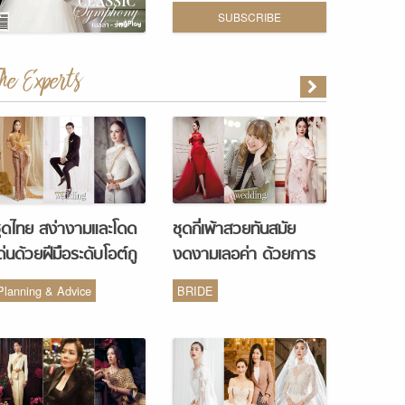
SUBSCRIBE
The Experts
ุดไทย สง่างามและโดด
ชุดกี่เพ้าสวยทันสมัย
ด่นด้วยฝีมือระดับโอต์กู
งดงามเลอค่า ด้วยการ
ูร์ จากห้องเสื้อ Vanus
รังสรรค์จากห้องเสื้อ
Planning & Advice
BRIDE
Couture
Monique Wedding