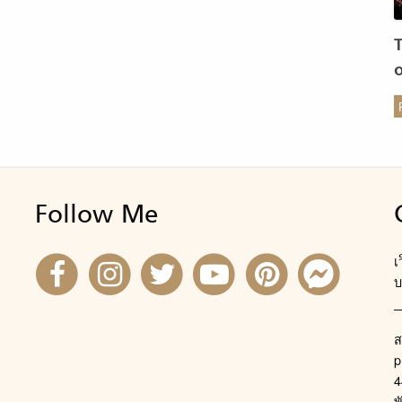
ก!) แล้วนำเงินส่วนนั้นไปเคลียร์หนี้ที่มีดอกเบี้ยเยอะเป็น
ับแรก ถ้าเงินยังพอเหลือก็เคลียร์ยอดอื่นๆ ที่มีดอกเบี้ยเยอะ
ลงมา 3. คุยกับเจ้าหนี้ ถ้าขายของใช้หนี้ไปแล้วก็ยังไม่หมด
เจรจาประนอมหนี้กับสถาบันการเงินเจ้าหนี้ของคุณดู โดย
เจรจาขอเป็นการชำระขั้นต่ำ ขอยืดเวลาชำระหนี้ หรือเข้าสู่
ร
งการประนอมหนี้แบบต่างๆ ที่บางสถาบันมีช่องทองให้เลือก
air Cut ตัดหนี้ เคยได้ยินประโยคที่ว่า ไม่มี ไม่หนี ไม่จ่าย
ะ? นี่แหละค่ะที่ฮีบินกำลังจะบอก ซึ่งไอ้วิธีที่เขาเรียกกันว่า
Follow Me
เ
บ
ส
p
4
พ