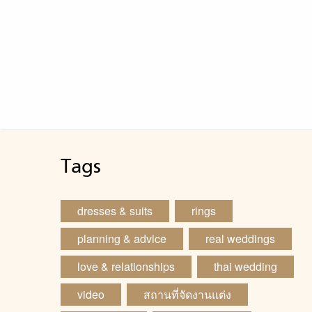
ลำบา
อันด
รอง
ลอง
อาจ
โคร
4. H
ไหมค
[…]
Tags
dresses & suits
rings
planning & advice
real weddings
love & relationships
thai wedding
video
สถานที่จัดงานแต่ง