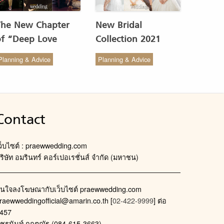
The New Chapter
New Bridal
of “Deep Love
Collection 2021
Wedding Studio” :
from COCO CHIC
Planning & Advice
Planning & Advice
ังสรรค์ผ้าทอของไทยให้
สวย เรียบง่าย สไตล์มินิ
งดงาม
มัล
Contact
ว็บไซต์ : praewwedding.com
ริษัท อมรินทร์ คอร์เปอเรชั่นส์ จำกัด (มหาชน)
นใจลงโฆษณากับเว็บไซต์ praewwedding.com
raewweddingofficial@amarin.co.th
[
02-422-9999
] ต่อ
457
ัชรนันท์ กฤตณัฐ (084-615-3663)