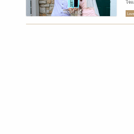
ใจแ
บอก
Love
อยู่
และ
เป็
แต่ก
กัน
จะเ
“หยุ
จาก
บัตร
สำคั
คิด
ของใ
ต้อ
เงิน