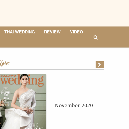
THAI WEDDING
REVIEW
VIDEO
ssue
November 2020