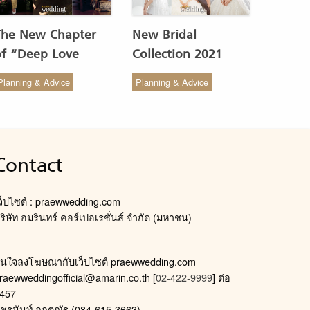
The New Chapter
New Bridal
of “Deep Love
Collection 2021
Wedding Studio” :
from COCO CHIC
Planning & Advice
Planning & Advice
ังสรรค์ผ้าทอของไทยให้
สวย เรียบง่าย สไตล์มินิ
งดงาม
มัล
Contact
ว็บไซต์ : praewwedding.com
ริษัท อมรินทร์ คอร์เปอเรชั่นส์ จำกัด (มหาชน)
นใจลงโฆษณากับเว็บไซต์ praewwedding.com
raewweddingofficial@amarin.co.th
[
02-422-9999
] ต่อ
457
ัชรนันท์ กฤตณัฐ (084-615-3663)