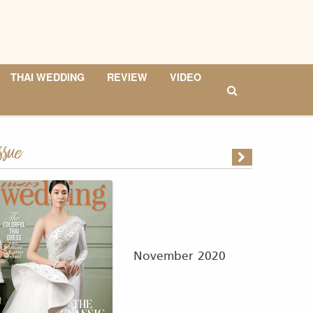
THAI WEDDING
REVIEW
VIDEO
ssue
November 2020