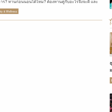
าร? ทานก่อนนอนได้ไหม? ต้องทานคู่กับอะไรจึงจะดี และ
หลากหลายคำถาม คลิกอ่านเลยค่ะ
ty & Wellness
ช
เ
ต