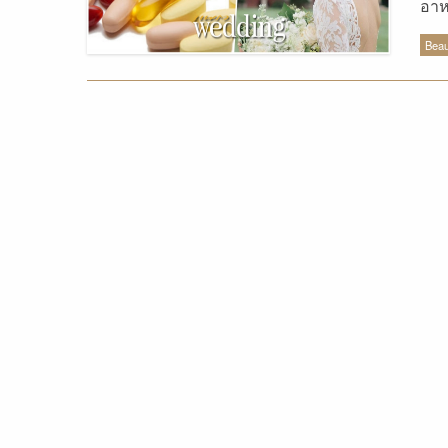
อาห
อีก
Beau