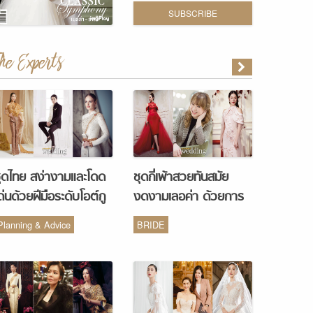
SUBSCRIBE
The Experts
ุดไทย สง่างามและโดด
ชุดกี่เพ้าสวยทันสมัย
ด่นด้วยฝีมือระดับโอต์กู
งดงามเลอค่า ด้วยการ
ูร์ จากห้องเสื้อ Vanus
รังสรรค์จากห้องเสื้อ
Planning & Advice
BRIDE
Couture
Monique Wedding