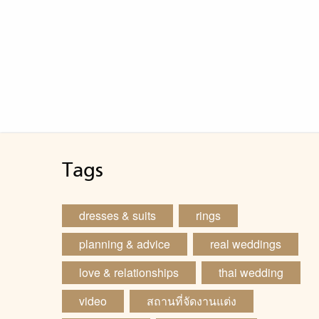
Tags
dresses & suits
rings
planning & advice
real weddings
love & relationships
thai wedding
video
สถานที่จัดงานแต่ง