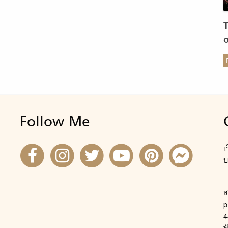
ร
Follow Me
เ
บ
ส
p
4
พ