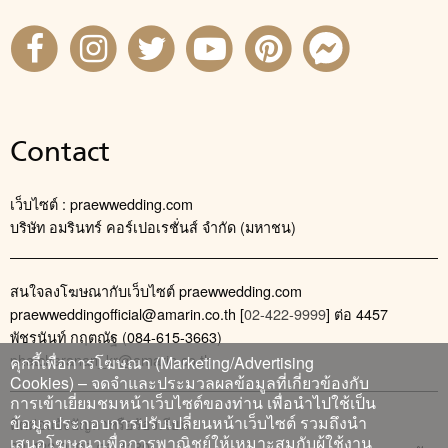
Contact
เว็บไซต์ : praewwedding.com
บริษัท อมรินทร์ คอร์เปอเรชั่นส์ จำกัด (มหาชน)
สนใจลงโฆษณากับเว็บไซต์ praewwedding.com
praewweddingofficial@amarin.co.th
[
02-422-9999
] ต่อ 4457
พัชรนันท์ กฤตณัฐ (084-615-3663)
phatcharanan_kr@amarin.co.th
คุกกี้เพื่อการโฆษณา (Marketing/Advertising
Cookies) – จดจำและประมวลผลข้อมูลที่เกี่ยวข้องกับ
การเข้าเยี่ยมชมหน้าเว็บไซต์ของท่าน เพื่อนำไปใช้เป็น
ข้อมูลประกอบการปรับเปลี่ยนหน้าเว็บไซต์ รวมถึงนำ
ติดต่อแจ้งปัญหาหรือร้องเรียน
เสนอโฆษณาเพื่อการพาณิชย์ให้เหมาะสมกับผู้ใช้งาน
02-422-9999 ต่อ 4180