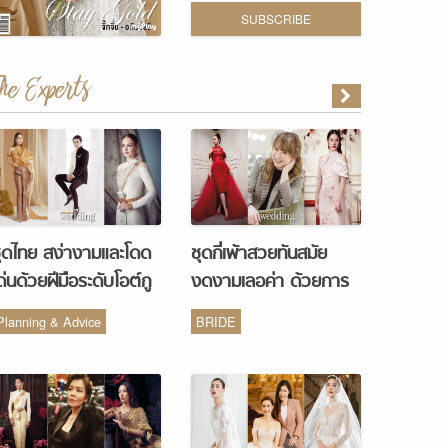
SUBSCRIBE
The Experts
ุดไทย สง่างามและโดด
ชุดกี่เพ้าสวยทันสมัย
ด่นด้วยฝีมือระดับโอต์กู
งดงามเลอค่า ด้วยการ
ูร์ จากห้องเสื้อ Vanus
รังสรรค์จากห้องเสื้อ
Planning & Advice
BRIDE
Couture
Monique Wedding