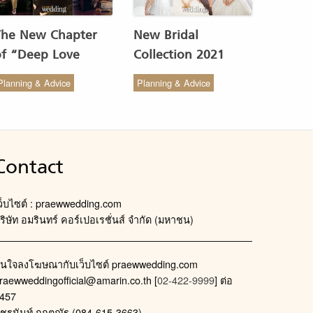
The New Chapter
New Bridal
of “Deep Love
Collection 2021
Wedding Studio” :
from COCO CHIC
Planning & Advice
Planning & Advice
ังสรรค์ผ้าทอของไทยให้
สวย เรียบง่าย สไตล์มินิ
งดงาม
มัล
Contact
ว็บไซต์ : praewwedding.com
ริษัท อมรินทร์ คอร์เปอเรชั่นส์ จำกัด (มหาชน)
นใจลงโฆษณากับเว็บไซต์ praewwedding.com
raewweddingofficial@amarin.co.th
[
02-422-9999
] ต่อ
457
ัชรนันท์ กฤตณัฐ (084-615-3663)