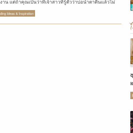
งาน แต่ถ้าคุณเป็นว่าที่เจ้าสาวที่รู้ตัวว่าบ่อน้ำตาตื้นแล้วไม่
กหน้าเยิ้มในวันสำคัญ เรามีวิธีสกัดกั้นน้ำตามาบอกจ้า...
ing Ideas & Inspiration
ช
เ
ต