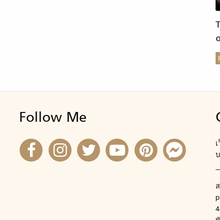
ร
Follow Me
เ
บ
ส
p
4
พ