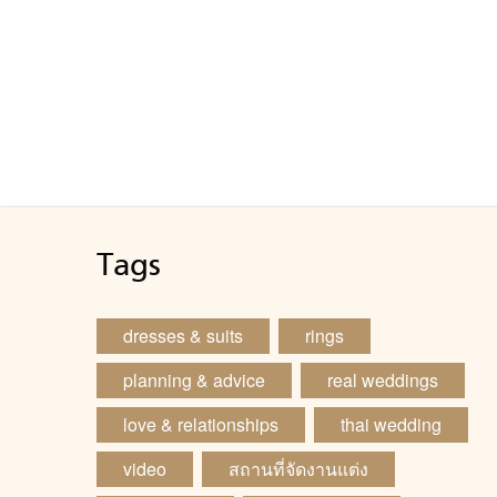
Tags
dresses & suits
rings
planning & advice
real weddings
love & relationships
thai wedding
video
สถานที่จัดงานแต่ง