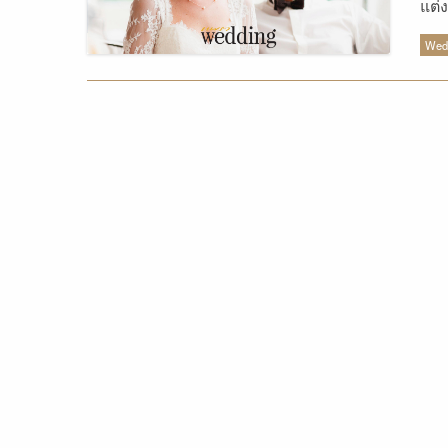
แต่ง
อยา
Wedd