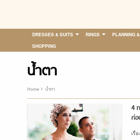
Skip
to
content
DRESSES & SUITS
RINGS
PLANNING &
SHOPPING
น้ำตา
Home
น้ำตา
4 ท
ก่อ
เรื