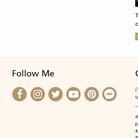
ร
Follow Me
เ
บ
ส
p
4
พ