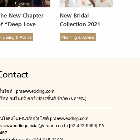
The New Chapter
New Bridal
of “Deep Love
Collection 2021
Wedding Studio” :
from COCO CHIC
Planning & Advice
Planning & Advice
ังสรรค์ผ้าทอของไทยให้
สวย เรียบง่าย สไตล์มินิ
งดงาม
มัล
Contact
ว็บไซต์ : praewwedding.com
ริษัท อมรินทร์ คอร์เปอเรชั่นส์ จำกัด (มหาชน)
นใจลงโฆษณากับเว็บไซต์ praewwedding.com
raewweddingofficial@amarin.co.th
[
02-422-9999
] ต่อ
457
ัชรนันท์ กฤตณัฐ (084-615-3663)