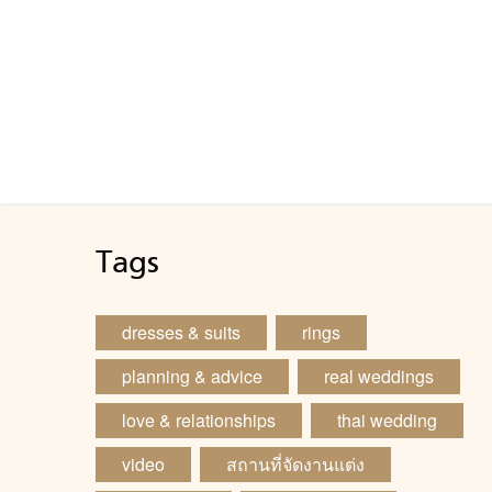
Tags
dresses & suits
rings
planning & advice
real weddings
love & relationships
thai wedding
video
สถานที่จัดงานแต่ง