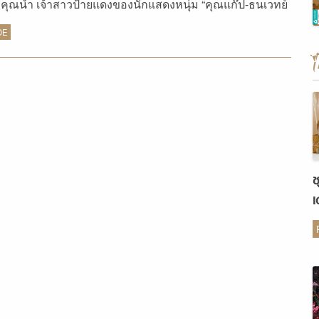
คุณน้ำ เจ้าสาวป้ายแดงของนักแสดงหนุ่ม “คุณแก๊ป-ธนเวทย์
วัฒน์ธนกุล”
DE
ช
เ
ต