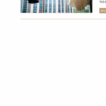
ของ
สิริ
BRI