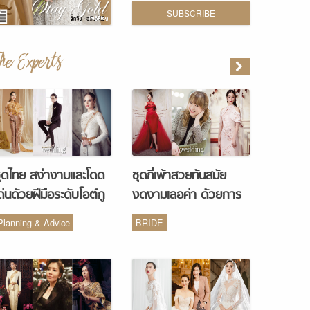
SUBSCRIBE
The Experts
ุดไทย สง่างามและโดด
ชุดกี่เพ้าสวยทันสมัย
ด่นด้วยฝีมือระดับโอต์กู
งดงามเลอค่า ด้วยการ
ูร์ จากห้องเสื้อ Vanus
รังสรรค์จากห้องเสื้อ
Planning & Advice
BRIDE
Couture
Monique Wedding