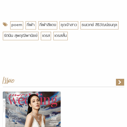
poem
กี่เพ้า
กี่เพ้าสีแดง
ชุดเจ้าสาว
ธนเวทย์ สิริวัฒน์ธนกุล
รัตนิน สุพฤฒิพานิชย์
เดรส
เดรสสั้น
Issue