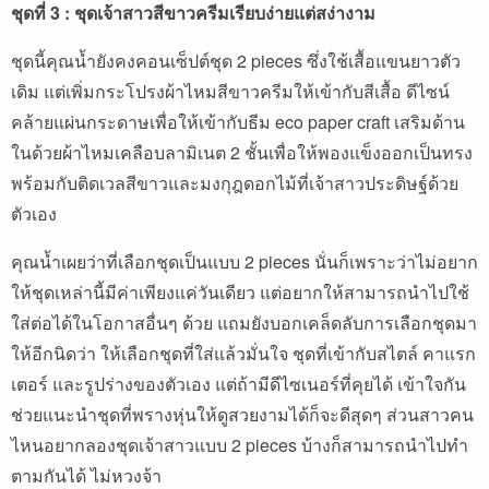
ชุดที่ 3 : ชุดเจ้าสาวสีขาวครีมเรียบง่ายแต่สง่างาม
ชุดนี้คุณน้ำยังคงคอนเซ็ปต์ชุด 2 pieces ซึ่งใช้เสื้อแขนยาวตัว
เดิม แต่เพิ่มกระโปรงผ้าไหมสีขาวครีมให้เข้ากับสีเสื้อ ดีไซน์
คล้ายแผ่นกระดาษเพื่อให้เข้ากับธีม eco paper craft เสริมด้าน
ในด้วยผ้าไหมเคลือบลามิเนต 2 ชั้นเพื่อให้พองแข็งออกเป็นทรง
พร้อมกับติดเวลสีขาวและมงกุฎดอกไม้ที่เจ้าสาวประดิษฐ์ด้วย
ตัวเอง
คุณน้ำเผยว่าที่เลือกชุดเป็นแบบ 2 pieces นั่นก็เพราะว่าไม่อยาก
ให้ชุดเหล่านี้มีค่าเพียงแค่วันเดียว แต่อยากให้สามารถนำไปใช้
ใส่ต่อได้ในโอกาสอื่นๆ ด้วย แถมยังบอกเคล็ดลับการเลือกชุดมา
ให้อีกนิดว่า ให้เลือกชุดที่ใส่แล้วมั่นใจ ชุดที่เข้ากับสไตล์ คาแรก
เตอร์ และรูปร่างของตัวเอง แต่ถ้ามีดีไซเนอร์ที่คุยได้ เข้าใจกัน
ช่วยแนะนำชุดที่พรางหุ่นให้ดูสวยงามได้ก็จะดีสุดๆ ส่วนสาวคน
ไหนอยากลองชุดเจ้าสาวแบบ 2 pieces บ้างก็สามารถนำไปทำ
ตามกันได้ ไม่หวงจ้า