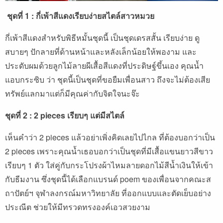
ชุดที่ 1 : กี่เพ้าสีแดงเรียบง่ายสไตล์สาวหมวย
กี่เพ้าสีแดงสำหรับพิธีหมั้นชุดนี้ เป็นชุดเดรสสั้น เรียบง่าย ดู
สบายๆ ปักลายที่ด้านหน้าและหลังเล็กน้อยให้พองาม และ
ประดับผมด้วยลูกไม้ลายผีเสื้อสีแดงที่ประดิษฐ์ขึ้นเอง คุณน้ำ
แอบกระซิบ ว่า ชุดนี้เป็นชุดที่ขอยืมเพื่อนสาว ถึงจะไม่ต้องเสีย
ทรัพย์แลกมาแต่ก็มีคุณค่ากับจิตใจนะจ๊ะ
ชุดที่ 2 : 2 pieces เรียบๆ แต่มีสไตล์
เห็นคำว่า 2 pieces แล้วอย่าเพิ่งคิดเลยไปไกล ที่ต้องบอกว่าเป็น
2 pieces เพราะคุณน้ำเธอบอกว่าเป็นชุดที่มีเสื้อแขนยาวสีขาว
เรียบๆ 1 ตัว ใส่คู่กับกระโปรงผ้าไหมลายดอกไม้สีน้ำเงินให้เข้า
กับธีมงาน ซึ่งชุดนี้ได้เลือกแบรนด์ poem ของเพื่อนจากคณะส
ถาปัตย์ฯ จุฬาลงกรณ์มหาวิทยาลัย ที่ออกแบบและตัดเย็บอย่าง
ประณีต ช่วยให้มีทรวดทรงองค์เอวสวยงาม