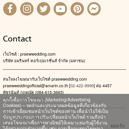
Contact
เว็บไซต์ : praewwedding.com
บริษัท อมรินทร์ คอร์เปอเรชั่นส์ จำกัด (มหาชน)
สนใจลงโฆษณากับเว็บไซต์ praewwedding.com
praewweddingofficial@amarin.co.th
[
02-422-9999
] ต่อ 4457
พัชรนันท์ กฤตณัฐ (084-615-3663)
phatcharanan_kr@amarin.co.th
คุกกี้เพื่อการโฆษณา (Marketing/Advertising
Cookies) – จดจำและประมวลผลข้อมูลที่เกี่ยวข้องกับ
การเข้าเยี่ยมชมหน้าเว็บไซต์ของท่าน เพื่อนำไปใช้เป็น
ข้อมูลประกอบการปรับเปลี่ยนหน้าเว็บไซต์ รวมถึงนำ
ติดต่อแจ้งปัญหาหรือร้องเรียน
เสนอโฆษณาเพื่อการพาณิชย์ให้เหมาะสมกับผู้ใช้งาน
02-422-9999 ต่อ 4180
ยอมรับ
ได้อย่างแม่นยำมากขึ้น เช่น การเลือกแสดงโฆษณา