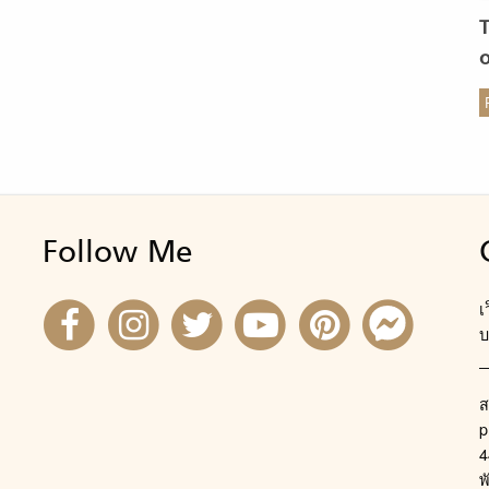
มชาติ ตักบาตรร่วมขัน” แล้วแผ่บุญกุศลเสริมฐานบุญให้กัน
กัน หรือถ้าเอาแบบขั้นแอดวานซ์ก็ต้องแผ่ไปเผื่อเทวดา
จำตัวที่คอยดูแลเราและแฟน แล้วอธิษฐานให้เขาดูแลคนทั้ง
 รวมถึงดูแลความรักให้ไปในทางที่ดีไม่มีอุปสรรค แบบนี้น่าจะ
ร
ยให้สบายใจขึ้นเยอะ 3.ทำวันนี้ให้ดีที่สุด ปล่อยให้คำทำนาย
นเรื่องของอนาคต หมอดูอยากจะทักอะไรก็ปล่อยเขาไป อะไร
้เก็บใส่ใจ อะไรไม่ดีต้องคอยระวัง หากว่าคุณรู้ตัวอยู่แล้วว่า
ิตรักกระท่อนกระแท่นแต่ก็ไม่ได้อยากให้เป็นไปตามคำทำนาย
Follow Me
ที่ควรทำคือ “ทำทุกวันให้ดีที่สุด” […]
เ
บ
ส
p
4
พ