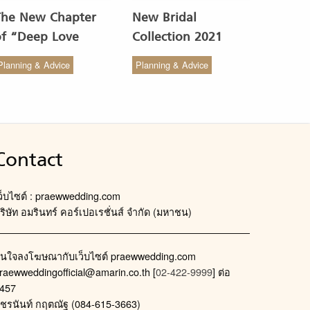
The New Chapter
New Bridal
of “Deep Love
Collection 2021
Wedding Studio” :
from COCO CHIC
Planning & Advice
Planning & Advice
ังสรรค์ผ้าทอของไทยให้
สวย เรียบง่าย สไตล์มินิ
งดงาม
มัล
Contact
ว็บไซต์ : praewwedding.com
ริษัท อมรินทร์ คอร์เปอเรชั่นส์ จำกัด (มหาชน)
นใจลงโฆษณากับเว็บไซต์ praewwedding.com
raewweddingofficial@amarin.co.th
[
02-422-9999
] ต่อ
457
ัชรนันท์ กฤตณัฐ (084-615-3663)