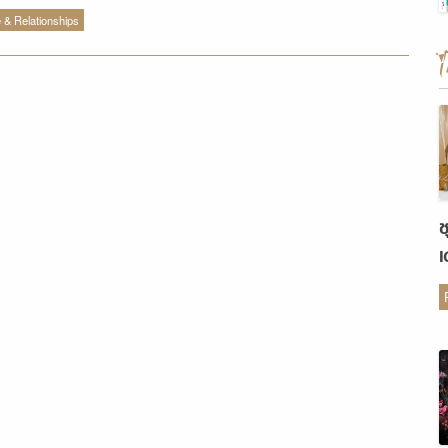
ายจากหมอดูมาบอก ดูดวงความรัก กันบ่อยๆ ก็ใช่ว่าจะดี
 & Relationships
าะบางทีหมอดูอาจจะพูดในสิ่งที่เราไม่อยากได้ยิน เช่น ทักว่า
เลิกกันบ้างล่ะ ไม่ใช่เนื้อคู่กันบ้างล่ะ อยู่กันไม่รอดบ้างล่ะ ใคร
ยินแบบนี้ทำใจร่มๆ ก่อน แล้วตามไปอ่านวิธีการรับมือกับคำ
ายแบบนี้กัน 1.ทำตัวเหมือนเดิม ไม่ต้องคิดมาก แบบนี้คงต้อง
ลอบใจกันหน่อยว่า “อย่าไปคิดมาก” ถือซะว่าไปดูดวงเอา
ก ขำๆ ท่องให้ขึ้นใจว่าหมอดูคู่หมอเดา บางครั้งก็ไม่ได้ถูกต้อง
ยทุกอย่าง (หรืออาจดูผิดไปหมดเลยก็ได้) การดูดวงจากลายมือ
ช
เดือนปีเกิด ฯลฯ อาจทำให้เขารู้เรื่องราวของเราได้เพียงน้อย
เ
แต่คนที่รู้ดีอยู่แก่ใจมากที่สุดว่าความรักและความสัมพันธ์
ต
เราเป็นเช่นไร คือ “ตัวเราเอง” ถ้ามั่นใจว่ารักเราแข็งแรงพอก็
าย่อท้อหรือหมกหมุ่นจนเก็บเอาคำทำนายของคนนอกอย่าง
ดูมาเป็นสิ่งบันทอนจิตใจของเราเลยดีกว่า 2.ชวนคนรักไป
ุญแบบว่ากันไว้ดีกว่าแก้ ถ้าการเลิกคิดมากแบบข้อแรกยังไม่
โจทย์ ของอย่างนี้จะป้องกันก็ไม่เสียหาย ชวนกันไปทำบุญสัก
อยเพื่อเสริมดวงชะตาความรัก อย่างที่โบราณเขาว่า “ทำบุญ