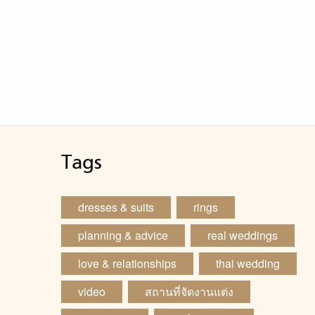
ร่ว
และ
ประ
คู่
ช่ว
เป็
ดีให
ชีว
Tags
สิ่ง
dresses & suits
rings
planning & advice
real weddings
love & relationships
thai wedding
video
สถานที่จัดงานแต่ง