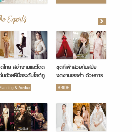
The Experts
ุดไทย สง่างามและโดด
ชุดกี่เพ้าสวยทันสมัย
ด่นด้วยฝีมือระดับโอต์กู
งดงามเลอค่า ด้วยการ
ูร์ จากห้องเสื้อ Vanus
รังสรรค์จากห้องเสื้อ
Planning & Advice
BRIDE
Couture
Monique Wedding