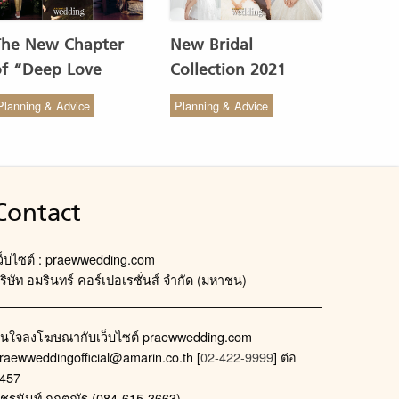
The New Chapter
New Bridal
of “Deep Love
Collection 2021
Wedding Studio” :
from COCO CHIC
Planning & Advice
Planning & Advice
ังสรรค์ผ้าทอของไทยให้
สวย เรียบง่าย สไตล์มินิ
งดงาม
มัล
Contact
ว็บไซต์ : praewwedding.com
ริษัท อมรินทร์ คอร์เปอเรชั่นส์ จำกัด (มหาชน)
นใจลงโฆษณากับเว็บไซต์ praewwedding.com
raewweddingofficial@amarin.co.th
[
02-422-9999
] ต่อ
457
ัชรนันท์ กฤตณัฐ (084-615-3663)