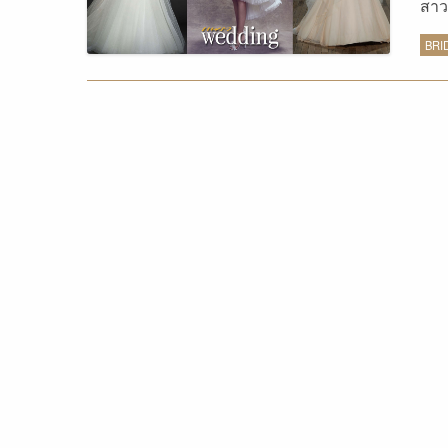
สาว
ไหล
BRI