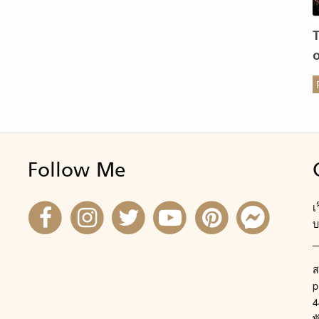
ร
Follow Me
เ
บ
ส
p
4
พ