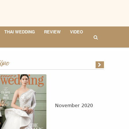
THAI WEDDING
REVIEW
VIDEO
ssue
November 2020