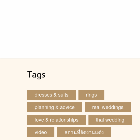
Tags
dresses & suits
rings
planning & advice
real weddings
love & relationships
thai wedding
video
สถานที่จัดงานแต่ง