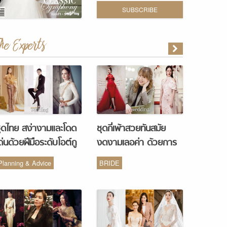
SUBSCRIBE
The Experts
ุดไทย สง่างามและโดด
ชุดกี่เพ้าสวยทันสมัย
ด่นด้วยฝีมือระดับโอต์กู
งดงามเลอค่า ด้วยการ
ูร์ จากห้องเสื้อ Vanus
รังสรรค์จากห้องเสื้อ
Planning & Advice
BRIDE
Couture
Monique Wedding