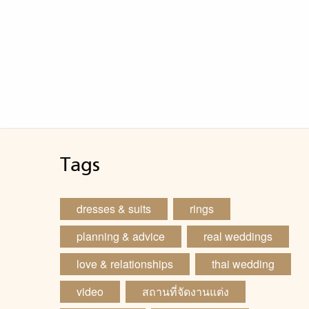
Tags
dresses & suits
rings
planning & advice
real weddings
love & relationships
thai wedding
video
สถานที่จัดงานแต่ง