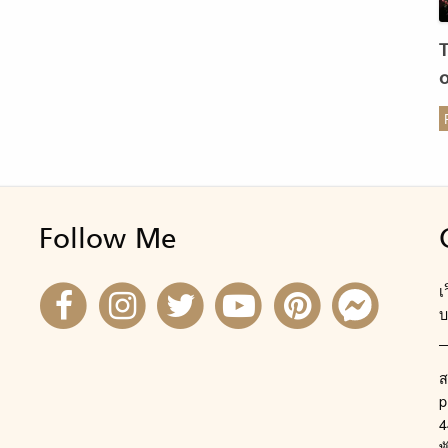
ร
Follow Me
เ
บ
ส
p
4
พ