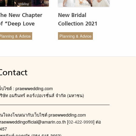
The New Chapter
New Bridal
of “Deep Love
Collection 2021
Wedding Studio” :
from COCO CHIC
Planning & Advice
Planning & Advice
ังสรรค์ผ้าทอของไทยให้
สวย เรียบง่าย สไตล์มินิ
งดงาม
มัล
Contact
ว็บไซต์ : praewwedding.com
ริษัท อมรินทร์ คอร์เปอเรชั่นส์ จำกัด (มหาชน)
นใจลงโฆษณากับเว็บไซต์ praewwedding.com
raewweddingofficial@amarin.co.th
[
02-422-9999
] ต่อ
457
ัชรนันท์ กฤตณัฐ (084-615-3663)