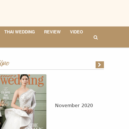
THAI WEDDING
REVIEW
VIDEO
ssue
November 2020