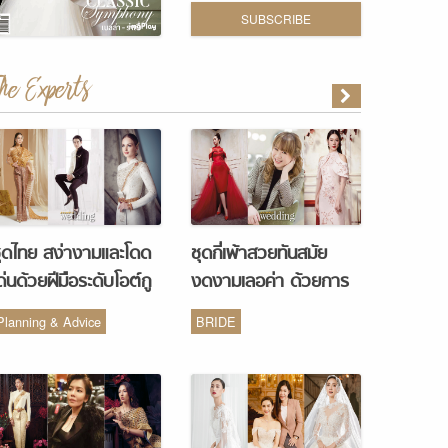
SUBSCRIBE
The Experts
ุดไทย สง่างามและโดด
ชุดกี่เพ้าสวยทันสมัย
ด่นด้วยฝีมือระดับโอต์กู
งดงามเลอค่า ด้วยการ
ูร์ จากห้องเสื้อ Vanus
รังสรรค์จากห้องเสื้อ
Planning & Advice
BRIDE
Couture
Monique Wedding