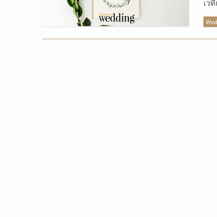
เวท
Tha
Wedd
ว่า
ทำให